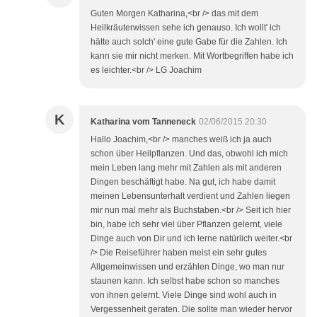
Guten Morgen Katharina,<br /> das mit dem
Heilkräuterwissen sehe ich genauso. Ich wollt' ich
hätte auch solch' eine gute Gabe für die Zahlen. Ich
kann sie mir nicht merken. Mit Wortbegriffen habe ich
es leichter.<br /> LG Joachim
K
Katharina vom Tanneneck
02/06/2015 20:30
Hallo Joachim,<br /> manches weiß ich ja auch
schon über Heilpflanzen. Und das, obwohl ich mich
mein Leben lang mehr mit Zahlen als mit anderen
Dingen beschäftigt habe. Na gut, ich habe damit
meinen Lebensunterhalt verdient und Zahlen liegen
mir nun mal mehr als Buchstaben.<br /> Seit ich hier
bin, habe ich sehr viel über Pflanzen gelernt, viele
Dinge auch von Dir und ich lerne natürlich weiter.<br
/> Die Reiseführer haben meist ein sehr gutes
Allgemeinwissen und erzählen Dinge, wo man nur
staunen kann. Ich selbst habe schon so manches
von ihnen gelernt. Viele Dinge sind wohl auch in
Vergessenheit geraten. Die sollte man wieder hervor