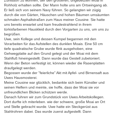
Zühlsdorf zu wohnen, der den größeren, ungebeizten Moai in
Rohholz erhalten sollte. Der Mann holte uns am Ortseingang ab.
Er ließ sich von seinem Navy führen. So gelangten wir zügig
durch die von Gärten, Häuschen und hohen Bäumen umsäumten
schmalen Asphaltstraßen zum Haus meiner Cousine. Sie hatte
uns bereits erwartet und kam freudestrahlend in ihrem
türkisfarbenen Hauskleid durch den Vorgarten zu uns, um uns zu
begrüßen.
Uwe, sein Kollege und dessen Kumpel begannen mit den
Vorarbeiten für das Aufstellen des dunklen Moais. Eine 50 cm
tiefe quadratische Grube wurde flink ausgehoben, eine
Gehwegplatte auf den Grund gelegt und der Moai mit dem
Stahlfuß hineingestellt. Dann wurde das Gestell zubetoniert.
Wenn der Beton verfestigt ist, können wieder die Rasenplatten
draufgelegt werden.
Begossen wurde der "feierliche" Akt mit Apfel- und Birnensaft aus
Uwes Hausmosterei.
Meine Cousine war glücklich, bedankte sich beim Künstler und
seinen Helfern und meinte, sie hoffe, dass der Moai sie vor
unfreundlichen Blicken schützen werde.
Danach fuhren wir zum Grundstück von Uwes Arbeitskollegen.
Dort durfte ich miterleben. wie der schwere, große Moai an Ort
und Stelle gebracht wurde. Uwe hatte ein Steckgerüst aus
Stahlrohren dabei. Das wurde zuerst aufgestellt. Dann