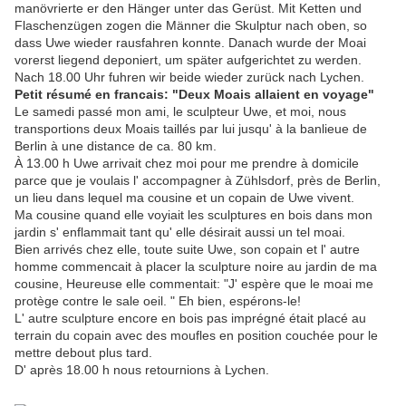
manövrierte er den Hänger unter das Gerüst. Mit Ketten und
Flaschenzügen zogen die Männer die Skulptur nach oben, so
dass Uwe wieder rausfahren konnte. Danach wurde der Moai
vorerst liegend deponiert, um später aufgerichtet zu werden.
Nach 18.00 Uhr fuhren wir beide wieder zurück nach Lychen.
Petit résumé en francais: "Deux Moais allaient en voyage"
Le samedi passé mon ami, le sculpteur Uwe, et moi, nous
transportions deux Moais taillés par lui jusqu' à la banlieue de
Berlin à une distance de ca. 80 km.
À 13.00 h Uwe arrivait chez moi pour me prendre à domicile
parce que je voulais l' accompagner à Zühlsdorf, près de Berlin,
un lieu dans lequel ma cousine et un copain de Uwe vivent.
Ma cousine quand elle voyiait les sculptures en bois dans mon
jardin s' enflammait tant qu' elle désirait aussi un tel moai.
Bien arrivés chez elle, toute suite Uwe, son copain et l' autre
homme commencait à placer la sculpture noire au jardin de ma
cousine, Heureuse elle commentait: "J' espère que le moai me
protège contre le sale oeil. " Eh bien, espérons-le!
L' autre sculpture encore en bois pas imprégné était placé au
terrain du copain avec des moufles en position couchée pour le
mettre debout plus tard.
D' après 18.00 h nous retournions à Lychen.