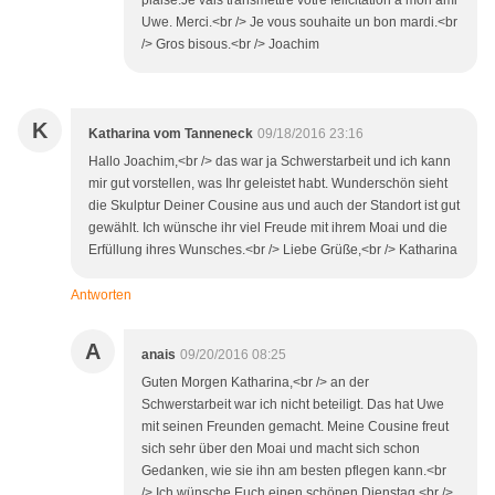
plaise.Je vais transmettre votre félicitation à mon ami
Uwe. Merci.<br /> Je vous souhaite un bon mardi.<br
/> Gros bisous.<br /> Joachim
K
Katharina vom Tanneneck
09/18/2016 23:16
Hallo Joachim,<br /> das war ja Schwerstarbeit und ich kann
mir gut vorstellen, was Ihr geleistet habt. Wunderschön sieht
die Skulptur Deiner Cousine aus und auch der Standort ist gut
gewählt. Ich wünsche ihr viel Freude mit ihrem Moai und die
Erfüllung ihres Wunsches.<br /> Liebe Grüße,<br /> Katharina
Antworten
A
anais
09/20/2016 08:25
Guten Morgen Katharina,<br /> an der
Schwerstarbeit war ich nicht beteiligt. Das hat Uwe
mit seinen Freunden gemacht. Meine Cousine freut
sich sehr über den Moai und macht sich schon
Gedanken, wie sie ihn am besten pflegen kann.<br
/> Ich wünsche Euch einen schönen Dienstag.<br />