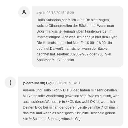
A
anais
08/18/2015 18:29
Hallo Katharina,<br /> ich kann Dir nicht sagen,
welche Öffnungszeiten der Bäcker hat. Wenn man
Uckermärkische Heimatstuben Fürstenwerder im
Internet eingibt...Ach was! Ich habe ja hier den Flyer.
Die Heimatstuben sind Mo - Fr. 10.00 - 16.00 Uhr
geöffnet Da weiß man sicher, wann der Bäcker
geöffnet hat. Telefon: 039859/202 oder 230. Viel
Spaß!<br /> LG Joachim
(
(Seeräuberin) Gigi
08/16/2015 14:11
AyeAye und Hallo ! <br /> Die Bilder, haben mir sehr gefallen.
Muß eine tolle Wanderung gewesen sein. Wie es aussah, war
auch schönes Wetter. ;-)<br /> Ob das wohl OK ist, wenn ich
Deinen Blog bei mir an der oberen Leiste verlinke ? Ich mach
das mal und wenn es nicht gewollt ist, bitte Bescheid geben.
<br /> Schönen Sonntag wünscht Gigi