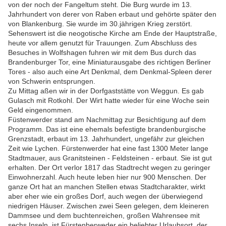
von der noch der Fangeltum steht. Die Burg wurde im 13.
Jahrhundert von derer von Raben erbaut und gehörte später den
von Blankenburg. Sie wurde im 30.jährigen Krieg zerstört.
Sehenswert ist die neogotische Kirche am Ende der Hauptstraße,
heute vor allem genutzt für Trauungen. Zum Abschluss des
Besuches in Wolfshagen fuhren wir mit dem Bus durch das
Brandenburger Tor, eine Miniaturausgabe des richtigen Berliner
Tores - also auch eine Art Denkmal, dem Denkmal-Spleen derer
von Schwerin entsprungen.
Zu Mittag aßen wir in der Dorfgaststätte von Weggun. Es gab
Gulasch mit Rotkohl. Der Wirt hatte wieder für eine Woche sein
Geld eingenommen.
Füstenwerder stand am Nachmittag zur Besichtigung auf dem
Programm. Das ist eine ehemals befestigte brandenburgische
Grenzstadt, erbaut im 13. Jahrhundert, ungefähr zur gleichen
Zeit wie Lychen. Fürstenwerder hat eine fast 1300 Meter lange
Stadtmauer, aus Granitsteinen - Feldsteinen - erbaut. Sie ist gut
erhalten. Der Ort verlor 1817 das Stadtrecht wegen zu geringer
Einwohnerzahl. Auch heute leben hier nur 900 Menschen. Der
ganze Ort hat an manchen Stellen etwas Stadtcharakter, wirkt
aber eher wie ein großes Dorf, auch wegen der überwiegend
niedrigen Häuser. Zwischen zwei Seen gelegen, dem kleineren
Dammsee und dem buchtenreichen, großen Wahrensee mit
sechs Inseln, ist Fürstenberweder ein beliebter Urlaubsort, der