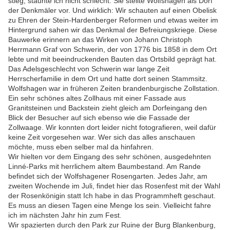
stieg, staunte ich nicht schlecht. Sie stellte Wolfshagen als Dorf
der Denkmäler vor. Und wirklich: Wir schauten auf einen Obelisk
zu Ehren der Stein-Hardenberger Reformen und etwas weiter im
Hintergrund sahen wir das Denkmal der Befreiungskriege. Diese
Bauwerke erinnern an das Wirken von Johann Christoph
Herrmann Graf von Schwerin, der von 1776 bis 1858 in dem Ort
lebte und mit beeindruckenden Bauten das Ortsbild geprägt hat.
Das Adelsgeschlecht von Schwerin war lange Zeit
Herrscherfamilie in dem Ort und hatte dort seinen Stammsitz.
Wolfshagen war in früheren Zeiten brandenburgische Zollstation.
Ein sehr schönes altes Zollhaus mit einer Fassade aus
Granitsteinen und Backstein zieht gleich am Dorfeingang den
Blick der Besucher auf sich ebenso wie die Fassade der
Zollwaage. Wir konnten dort leider nicht fotografieren, weil dafür
keine Zeit vorgesehen war. Wer sich das alles anschauen
möchte, muss eben selber mal da hinfahren.
Wir hielten vor dem Eingang des sehr schönen, ausgedehnten
Linné-Parks mit herrlichem altem Baumbestand. Am Rande
befindet sich der Wolfshagener Rosengarten. Jedes Jahr, am
zweiten Wochende im Juli, findet hier das Rosenfest mit der Wahl
der Rosenkönigin statt Ich habe in das Programmheft geschaut.
Es muss an diesen Tagen eine Menge los sein. Vielleicht fahre
ich im nächsten Jahr hin zum Fest.
Wir spazierten durch den Park zur Ruine der Burg Blankenburg,