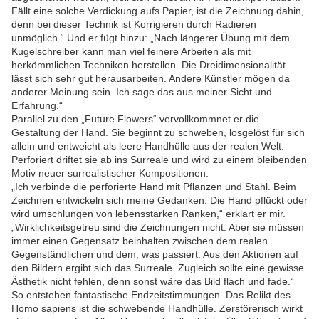
Fällt eine solche Verdickung aufs Papier, ist die Zeichnung dahin,
denn bei dieser Technik ist Korrigieren durch Radieren
unmöglich.“ Und er fügt hinzu: „Nach längerer Übung mit dem
Kugelschreiber kann man viel feinere Arbeiten als mit
herkömmlichen Techniken herstellen. Die Dreidimensionalität
lässt sich sehr gut herausarbeiten. Andere Künstler mögen da
anderer Meinung sein. Ich sage das aus meiner Sicht und
Erfahrung.“
Parallel zu den „Future Flowers“ vervollkommnet er die
Gestaltung der Hand. Sie beginnt zu schweben, losgelöst für sich
allein und entweicht als leere Handhülle aus der realen Welt.
Perforiert driftet sie ab ins Surreale und wird zu einem bleibenden
Motiv neuer surrealistischer Kompositionen.
„Ich verbinde die perforierte Hand mit Pflanzen und Stahl. Beim
Zeichnen entwickeln sich meine Gedanken. Die Hand pflückt oder
wird umschlungen von lebensstarken Ranken,“ erklärt er mir.
„Wirklichkeitsgetreu sind die Zeichnungen nicht. Aber sie müssen
immer einen Gegensatz beinhalten zwischen dem realen
Gegenständlichen und dem, was passiert. Aus den Aktionen auf
den Bildern ergibt sich das Surreale. Zugleich sollte eine gewisse
Ästhetik nicht fehlen, denn sonst wäre das Bild flach und fade.“
So entstehen fantastische Endzeitstimmungen. Das Relikt des
Homo sapiens ist die schwebende Handhülle. Zerstörerisch wirkt