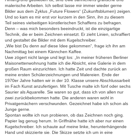
malerische Arbeiten. Ich selbst lasse mir immer wieder gerne
Bilder aus dem Zyklus „Future Flowers“ (Zukunftsblumen) zeigen.
Und so kam es mir erst vor kurzem in den Sinn, ihn zu diesem
Teil seines vielseitigen künstlerischen Schaffens zu befragen.
Denn – was mich besonders beeindruckt, ist die einzigartige
Technik, die er beim Zeichnen einsetzt. Er zieht Linien, schraffiert
und gestaltet die Bilder mit dem Kugelschreiber.
„Wie bist Du denn auf diese Idee gekommen“, frage ich ihn am
Nachmittag bei einem Kännchen Kaffee.
Uwe zögert nicht lange und legt los: „In meiner früheren Berliner
Maisonettenwohnung hatte ich die Absicht, eine Galerie in dem
großen Raum einzurichten. Ich hatte Zeit und dachte zurück an
meine ersten Schülerzeichnungen und Malereien. Ende der
1970er Jahre hatten wir in der 10. Klasse unsere Abschlussarbeit
im Fach Kunst anzufertigen. Mit Tusche malte ich fünf oder sechs
Saurier als Aquarelle. Sie waren so gut, dass ich von allen nur
zwei zurückbekommen hatte. Die anderen waren wohl in
Privatgemächern verschwunden. Gezeichnet habe ich schon als
Junge gerne.
Spontan wollte ich nun probieren, ob das Zeichnen noch ging.
Papier lag genug herum. In Griffnähe hatte ich aber nur einen
Kugelschreiber. Ich schaute auf meine linke, herunterhängende
Hand und skizzierte sie. Die Skizze setzte ich um in eine