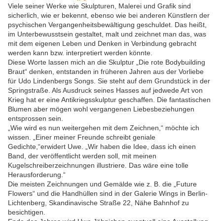
Viele seiner Werke wie Skulpturen, Malerei und Grafik sind
sicherlich, wie er bekennt, ebenso wie bei anderen Künstlern der
psychischen Vergangenheitsbewältigung geschuldet. Das heißt,
im Unterbewusstsein gestaltet, malt und zeichnet man das, was
mit dem eigenen Leben und Denken in Verbindung gebracht
werden kann bzw. interpretiert werden könnte.
Diese Worte lassen mich an die Skulptur „Die rote Bodybuilding
Braut“ denken, entstanden in früheren Jahren aus der Vorliebe
für Udo Lindenbergs Songs. Sie steht auf dem Grundstück in der
Springstraße. Als Ausdruck seines Hasses auf jedwede Art von
Krieg hat er eine Antikriegsskulptur geschaffen. Die fantastischen
Blumen aber mögen wohl vergangenen Liebesbeziehungen
entsprossen sein.
„Wie wird es nun weitergehen mit dem Zeichnen,“ möchte ich
wissen. „Einer meiner Freunde schreibt geniale
Gedichte,“erwidert Uwe. „Wir haben die Idee, dass ich einen
Band, der veröffentlicht werden soll, mit meinen
Kugelschreiberzeichnungen illustriere. Das wäre eine tolle
Herausforderung.“
Die meisten Zeichnungen und Gemälde wie z. B. die „Future
Flowers“ und die Handhüllen sind in der Galerie Wings in Berlin-
Lichtenberg, Skandinavische Straße 22, Nähe Bahnhof zu
besichtigen.