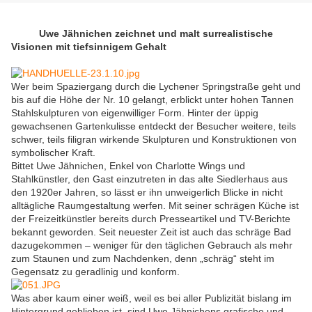
Uwe Jähnichen zeichnet und malt surrealistische
Visionen mit tiefsinnigem Gehalt
Wer beim Spaziergang durch die Lychener Springstraße geht und
bis auf die Höhe der Nr. 10 gelangt, erblickt unter hohen Tannen
Stahlskulpturen von eigenwilliger Form. Hinter der üppig
gewachsenen Gartenkulisse entdeckt der Besucher weitere, teils
schwer, teils filigran wirkende Skulpturen und Konstruktionen von
symbolischer Kraft.
Bittet Uwe Jähnichen, Enkel von Charlotte Wings und
Stahlkünstler, den Gast einzutreten in das alte Siedlerhaus aus
den 1920er Jahren, so lässt er ihn unweigerlich Blicke in nicht
alltägliche Raumgestaltung werfen. Mit seiner schrägen Küche ist
der Freizeitkünstler bereits durch Presseartikel und TV-Berichte
bekannt geworden. Seit neuester Zeit ist auch das schräge Bad
dazugekommen – weniger für den täglichen Gebrauch als mehr
zum Staunen und zum Nachdenken, denn „schräg“ steht im
Gegensatz zu geradlinig und konform.
Was aber kaum einer weiß, weil es bei aller Publizität bislang im
Hintergrund geblieben ist, sind Uwe Jähnichens grafische und