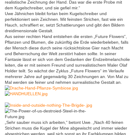
realistische Zeichnung der Hand. Das war die erste Probe mit
dem Kugelschreiber, und sie gefiel mir.“
Uwe Jähnichen bleibt fortan beim Kugelschreiber und
perfektioniert sein Zeichnen. Mit feinsten Strichen, fast wie ein
Hauch, schraffiert er, setzt Schattierungen und gibt den Bildern
dreidimensionale Gestalt.
Aus seiner rechten Hand entstehen die ersten „Future Flowers“,
Pflanzen und Blumen, die zukünftig die Erde wiederbeleben, falls
der Mensch diese durch seine rücksichtslose Gier nach Macht
und Beherrschung der Welt zerstört haben sollte. In seiner
Fantasie lässt er sich von dem Gedanken der Endzeitmelancholie
leiten, die er mit seinem Freund und surrealistischem Maler Olaf
Holder teilt. So wächst der Zyklus „Future Flowers“ im Verlaufe
mehrerer Jahre auf gegenwärtig 30 Zeichnungen an. Von Mal zu
Mal werden sie feiner und nehmen surrealistische Gestalt an.
„Sehr sauber muss ich arbeiten,“ betont Uwe. „Nach 40 feinen
Strichen muss die Kugel der Mine abgewischt und immer wieder
abgestrichen werden, weil sich sonst an ihr Farbklumpen bilden.