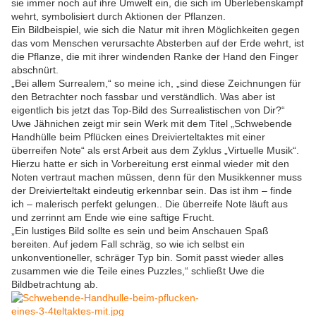
sie immer noch auf ihre Umwelt ein, die sich im Überlebenskampf
wehrt, symbolisiert durch Aktionen der Pflanzen.
Ein Bildbeispiel, wie sich die Natur mit ihren Möglichkeiten gegen
das vom Menschen verursachte Absterben auf der Erde wehrt, ist
die Pflanze, die mit ihrer windenden Ranke der Hand den Finger
abschnürt.
„Bei allem Surrealem,“ so meine ich, „sind diese Zeichnungen für
den Betrachter noch fassbar und verständlich. Was aber ist
eigentlich bis jetzt das Top-Bild des Surrealistischen von Dir?“
Uwe Jähnichen zeigt mir sein Werk mit dem Titel „Schwebende
Handhülle beim Pflücken eines Dreivierteltaktes mit einer
überreifen Note“ als erst Arbeit aus dem Zyklus „Virtuelle Musik“.
Hierzu hatte er sich in Vorbereitung erst einmal wieder mit den
Noten vertraut machen müssen, denn für den Musikkenner muss
der Dreivierteltakt eindeutig erkennbar sein. Das ist ihm – finde
ich – malerisch perfekt gelungen.. Die überreife Note läuft aus
und zerrinnt am Ende wie eine saftige Frucht.
„Ein lustiges Bild sollte es sein und beim Anschauen Spaß
bereiten. Auf jedem Fall schräg, so wie ich selbst ein
unkonventioneller, schräger Typ bin. Somit passt wieder alles
zusammen wie die Teile eines Puzzles,“ schließt Uwe die
Bildbetrachtung ab.