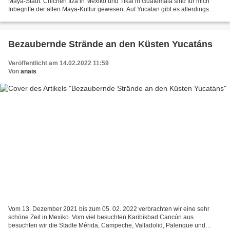
Maya-Stadt. Chichen Itza in Mexiko und Tikal in Guatemala sind für mich
Inbegriffe der alten Maya-Kultur gewesen. Auf Yucatan gibt es allerdings
noch sehr viele andere Ruinenstädte...
Bezaubernde Strände an den Küsten Yucatáns
Veröffentlicht am 14.02.2022 11:59
Von
anais
Vom 13. Dezember 2021 bis zum 05. 02. 2022 verbrachten wir eine sehr
schöne Zeit in Mexiko. Vom viel besuchten Karibikbad Cancún aus
besuchten wir die Städte Mérida, Campeche, Valladolid, Palenque und