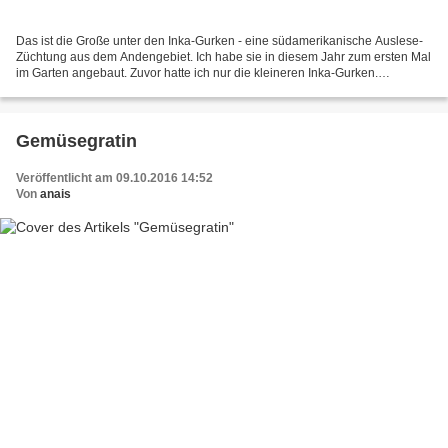
Das ist die Große unter den Inka-Gurken - eine südamerikanische Auslese-
Züchtung aus dem Andengebiet. Ich habe sie in diesem Jahr zum ersten Mal
im Garten angebaut. Zuvor hatte ich nur die kleineren Inka-Gurken.
http://www.anais2317.com/article-ernte-der-inka-gurken-86521046.html...
Gemüsegratin
Veröffentlicht am 09.10.2016 14:52
Von
anais