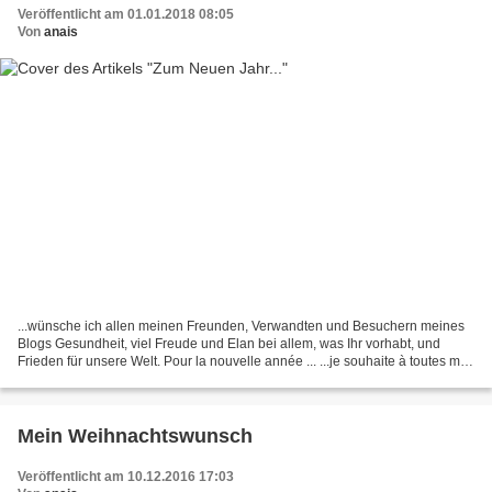
Veröffentlicht am 01.01.2018 08:05
Von
anais
...wünsche ich allen meinen Freunden, Verwandten und Besuchern meines
Blogs Gesundheit, viel Freude und Elan bei allem, was Ihr vorhabt, und
Frieden für unsere Welt. Pour la nouvelle année ... ...je souhaite à toutes mes
amies et tous mes amis et visiteurs...
Mein Weihnachtswunsch
Veröffentlicht am 10.12.2016 17:03