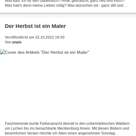
Was kauf' ich für den Gabentisch? Antik, gebraucht, ganz neu und frisch?
Was hab'n denn meine Lieben nötig? Was wünschen sie - ganz still und
stetig? Opa ist's im Winter kalt....
Der Herbst ist ein Maler
Veröffentlicht am 22.10.2022 19:50
Von
anais
Faszinierende bunte Farbenpracht überall in den uckermärkischen Wäldern
um Lychen bis ins benachbarte Mecklenburg hinein. Mit diesen Bildern und
besinnlichen Versen möchte ich Allen einen angenehmen Sonntag