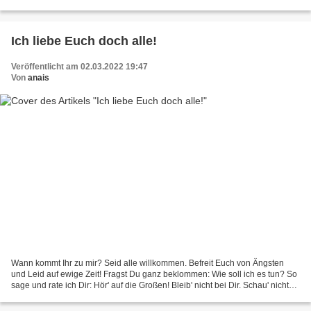
wünschen! Herbst Der Herbst ist ein Maler. Mit...
Ich liebe Euch doch alle!
Veröffentlicht am 02.03.2022 19:47
Von
anais
Wann kommt Ihr zu mir? Seid alle willkommen. Befreit Euch von Ängsten
und Leid auf ewige Zeit! Fragst Du ganz beklommen: Wie soll ich es tun? So
sage und rate ich Dir: Hör' auf die Großen! Bleib' nicht bei Dir. Schau' nicht
nach links, schau' nicht nach...