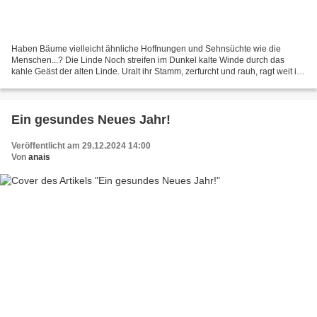
Haben Bäume vielleicht ähnliche Hoffnungen und Sehnsüchte wie die
Menschen...? Die Linde Noch streifen im Dunkel kalte Winde durch das
kahle Geäst der alten Linde. Uralt ihr Stamm, zerfurcht und rauh, ragt weit in
den nächtlichen Himmel, in`s neblige...
Ein gesundes Neues Jahr!
Veröffentlicht am 29.12.2024 14:00
Von
anais