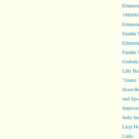
Erinneru
1989/90
Erinner
Familie 
Erinner
Familie 
Gedenka
Lilly Bu
"Guten 
Horst B
und Spor
Impressi
Jeder ha
Liegt H
Links