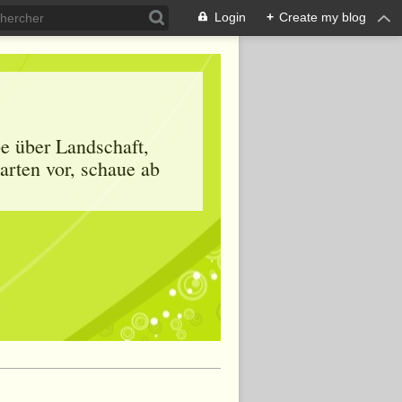
Login
+
Create my blog
be über Landschaft,
arten vor, schaue ab