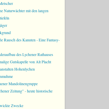
Metscher
ne Naturwächter mit den langen
iefeln
jäger
kgrund
ße Rausch des Kanuten - Eine Fantasy-
deraufbau des Lychener Rathauses
alige Gutskapelle von Alt Placht
lanstalten Hohenlychen
rnmuhme
hener Mandolinengruppe
hener Zeitung" - heute historische
zwickte Zwecke