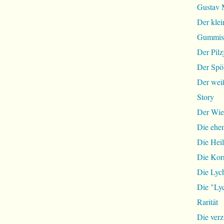
Gustav 
Der klei
Gummist
Der Pilz
Der Spö
Der wei
Story
Der Wie
Die ehem
Die Hei
Die Ko
Die Lyc
Die "Lyc
Rarität
Die ver