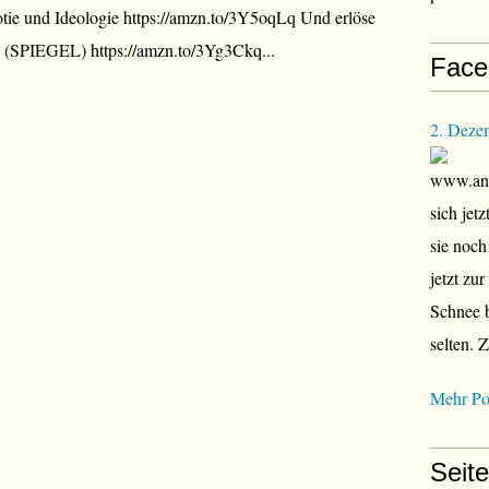
tie und Ideologie https://amzn.to/3Y5oqLq Und erlöse
 (SPIEGEL) https://amzn.to/3Yg3Ckq...
Face
2. Deze
www.ana
sich jet
sie noch
jetzt zu
Schnee b
selten. 
Mehr Po
Seit