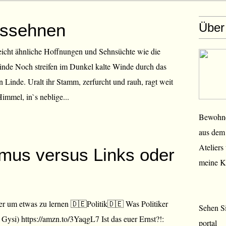
gssehnen
Über
icht ähnliche Hoffnungen und Sehnsüchte wie die
inde Noch streifen im Dunkel kalte Winde durch das
n Linde. Uralt ihr Stamm, zerfurcht und rauh, ragt weit
immel, in`s neblige...
Bewohner
aus dem 
Ateliers
mus versus Links oder
meine K
er um etwas zu lernen 🇩🇪Politik🇩🇪 Was Politiker
Sehen Si
 Gysi) https://amzn.to/3YaqgL7 Ist das euer Ernst?!:
portal