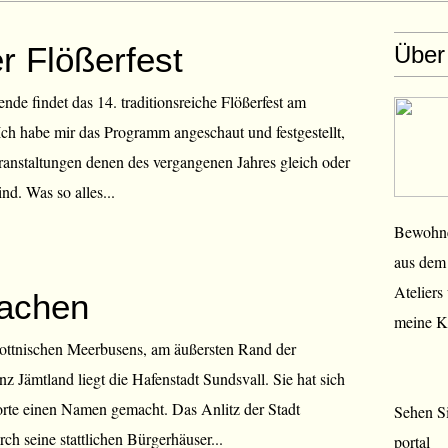
r Flößerfest
Über
e findet das 14. traditionsreiche Flößerfest am
 Ich habe mir das Programm angeschaut und festgestellt,
ranstaltungen denen des vergangenen Jahres gleich oder
nd. Was so alles...
Bewohner
aus dem 
Ateliers
achen
meine K
ottnischen Meerbusens, am äußersten Rand der
z Jämtland liegt die Hafenstadt Sundsvall. Sie hat sich
orte einen Namen gemacht. Das Anlitz der Stadt
Sehen Si
rch seine stattlichen Bürgerhäuser...
portal