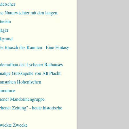
Metscher
ne Naturwächter mit den langen
iefeln
jäger
kgrund
ße Rausch des Kanuten - Eine Fantasy-
deraufbau des Lychener Rathauses
alige Gutskapelle von Alt Placht
lanstalten Hohenlychen
rnmuhme
hener Mandolinengruppe
hener Zeitung" - heute historische
zwickte Zwecke