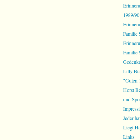
Erinneru
1989/90
Erinner
Familie 
Erinner
Familie 
Gedenka
Lilly Bu
"Guten 
Horst B
und Spor
Impressi
Jeder ha
Liegt H
Links