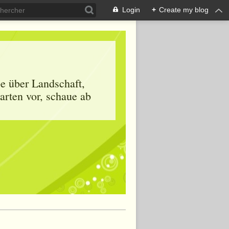
Login
+
Create my blog
be über Landschaft,
arten vor, schaue ab