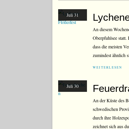
Lychene
Juli 31
An diesem Wochenend
Oberpfuhlsee statt.
dass die meisten Ve
zumindest ähnlich si
WEITERLESEN
Feuerdr
Juli 30
An der Küste des B
schwedischen Provin
durch ihre Holzexp
zeichnet sich aus du