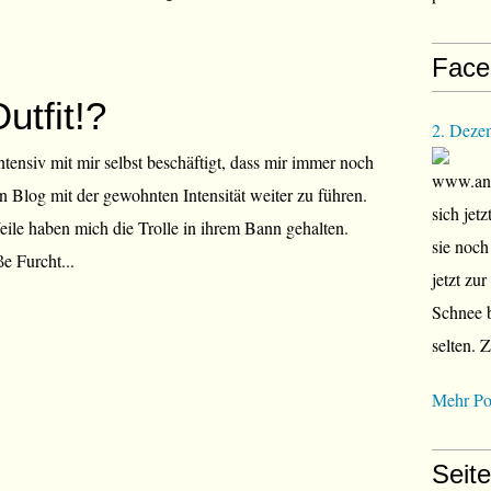
Face
utfit!?
2. Deze
intensiv mit mir selbst beschäftigt, dass mir immer noch
www.ana
en Blog mit der gewohnten Intensität weiter zu führen.
sich jet
ile haben mich die Trolle in ihrem Bann gehalten.
sie noch
ße Furcht...
jetzt zu
Schnee b
selten. 
Mehr Po
Seit