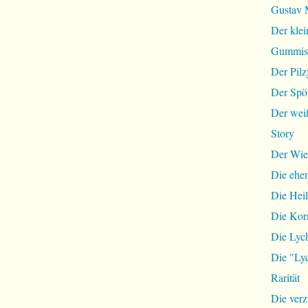
Gustav 
Der klei
Gummist
Der Pilz
Der Spö
Der wei
Story
Der Wie
Die ehem
Die Hei
Die Ko
Die Lyc
Die "Lyc
Rarität
Die ver