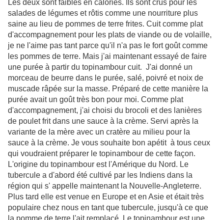
Les deux sont faibles en calories. Ils sont crus pour les
salades de légumes et rôtis comme une nourriture plus
saine au lieu de pommes de terre frites. Cuit comme plat
d'accompagnement pour les plats de viande ou de volaille,
je ne l'aime pas tant parce qu'il n'a pas le fort goût comme
les pommes de terre. Mais j'ai maintenant essayé de faire
une purée à partir du topinambour cuit. J'ai donné un
morceau de beurre dans le purée, salé, poivré et noix de
muscade râpée sur la masse. Préparé de cette manière la
purée avait un goût très bon pour moi. Comme plat
d'accompagnement, j'ai choisi du brocoli et des lanières
de poulet frit dans une sauce à la crème. Servi après la
variante de la mère avec un cratère au milieu pour la
sauce à la crème. Je vous souhaite bon apétit à tous ceux
qui voudraient préparer le topinambour de cette façon.
L'origine du topinambour est l'Amérique du Nord. Le
tubercule a d'abord été cultivé par les Indiens dans la
région qui s' appelle maintenant la Nouvelle-Angleterre.
Plus tard elle est venue en Europe et en Asie et
était très
populaire chez nous en tant que tubercule
, jusqu'à ce que
la pomme de terre l'ait remplacé. Le topinambour est une