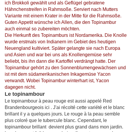
ich Brokkoli gewählt und als Geflügel gebratene
Hähnchenstreifen in Rahmsoße. Serviert nach Mutters
Variante mit einem Krater in der Mitte für die Rahmsoße.
Guten Appetit wünsche ich Allen, die den Topinambur
auch einmal so zubereiten möchten.
Die Herkunft des Topinamburs ist Nordamerika. Die Knolle
wurde erstmals von Indianern im Gebiet des heutigen
Neuengland kultiviert. Später gelangte sie nach Europa
und Asien und war bei uns als Knollengemüse sehr
beliebt, bis ihn dann die Kartoffel verdrängt hatte. Der
Topinambur gehört zu den Sonnenblumengewächsen und
ist mit dem südamerikanischen Inkagemüse Yacon
verwandt. Wobei Topinambur winterhart ist, Yacon
dagegen nicht.
Le topinambour
Le topinambour à peau rouge est aussi appelé Red
Brandenbourgeois ici . J'ai récolté cette variété et le blanc
brillant il y a quelques jours. Le rouge à la peau semble
plus coloré que le tubercule blanc. Cependant, le
topinambour brillant
devient plus grand
dans mon jardin.