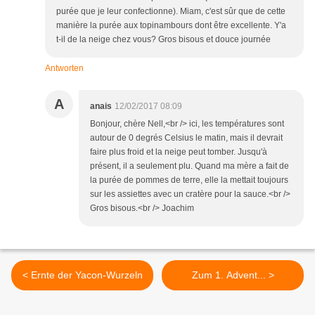
purée que je leur confectionne). Miam, c'est sûr que de cette
manière la purée aux topinambours dont être excellente. Y'a
t-il de la neige chez vous? Gros bisous et douce journée
Antworten
A
anais
12/02/2017 08:09
Bonjour, chère Nell,<br /> ici, les températures sont
autour de 0 degrés Celsius le matin, mais il devrait
faire plus froid et la neige peut tomber. Jusqu'à
présent, il a seulement plu. Quand ma mère a fait de
la purée de pommes de terre, elle la mettait toujours
sur les assiettes avec un cratère pour la sauce.<br />
Gros bisous.<br /> Joachim
< Ernte der Yacon-Wurzeln
Zum 1. Advent... >