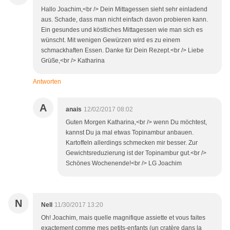
Hallo Joachim,<br /> Dein Mittagessen sieht sehr einladend
aus. Schade, dass man nicht einfach davon probieren kann.
Ein gesundes und köstliches Mittagessen wie man sich es
wünscht. Mit wenigen Gewürzen wird es zu einem
schmackhaften Essen. Danke für Dein Rezept.<br /> Liebe
Grüße,<br /> Katharina
Antworten
A
anais
12/02/2017 08:02
Guten Morgen Katharina,<br /> wenn Du möchtest,
kannst Du ja mal etwas Topinambur anbauen.
Kartoffeln allerdings schmecken mir besser. Zur
Gewichtsreduzierung ist der Topinambur gut.<br />
Schönes Wochenende!<br /> LG Joachim
N
Nell
11/30/2017 13:20
Oh! Joachim, mais quelle magnifique assiette et vous faites
exactement comme mes petits-enfants (un cratère dans la