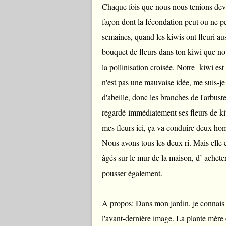
Chaque fois que nous nous tenions deva
façon dont la fécondation peut ou ne p
semaines, quand les kiwis ont fleuri aussi
bouquet de fleurs dans ton kiwi que n
la pollinisation croisée. Notre kiwi est 
n'est pas une mauvaise idée, me suis-je d
d'abeille, donc les branches de l'arbust
regardé immédiatement ses fleurs de kiw
mes fleurs ici, ça va conduire deux hom
Nous avons tous les deux ri. Mais elle ét
âgés sur le mur de la maison, d’ acheter
pousser également.
A propos: Dans mon jardin, je connais l
l'avant-dernière image. La plante mère ét