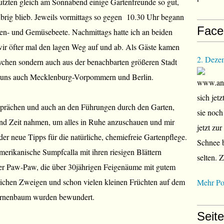
tzten gleich am Sonnabend einige Gartenfreunde so gut,
brig blieb. Jeweils vormittags so gegen 10.30 Uhr begann
Face
en- und Gemüsebeete. Nachmittags hatte ich an beiden
ir öfter mal den lagen Weg auf und ab. Als Gäste kamen
2. Deze
ychen sondern auch aus der benachbarten größeren Stadt
 uns auch Mecklenburg-Vorpommern und Berlin.
www.ana
sich jet
esprächen und auch an den Führungen durch den Garten,
sie noch
end Zeit nahmen, um alles in Ruhe anzuschauen und mir
jetzt zu
eder neue Tipps für die natürliche, chemiefreie Gartenpflege.
Schnee b
erikanische Sumpfcalla mit ihren riesigen Blättern
selten. 
er Paw-Paw, die über 30jährigen Feigenäume mit gutem
lichen Zweigen und schon vielen kleinen Früchten auf dem
Mehr Po
irnenbaum wurden bewundert.
Seit