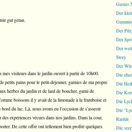
Gustav 
Der klei
ir gut getan.
Gummist
Der Pilz
Der Spö
Der wei
Story
Der Wie
 mes visiteurs dans le jardin ouvert à partir de 10h00.
Die ehem
 de petits pains pour le petit-déjeuner, garnies de ma propre
Die Hei
aux herbes du jardin et de lard de boucher, garni de
Die Ko
omme boissons il y avait de la limonade à la framboise et
Die Lyc
u bord du lac. Là, nous avons eu l’occasion de s’asseoir
Die "Lyc
 des expériences vécues dans nos jardins. Dans la cour,
Rarität
orter. De cette offre ont tellement bien profité quelques
Die ver