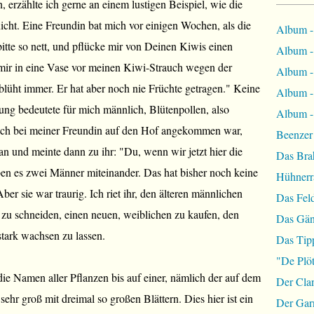
erzählte ich gerne an einem lustigen Beispiel, wie die
icht. Eine Freundin bat mich vor einigen Wochen, als die
Album -
bitte so nett, und pflücke mir von Deinen Kiwis einen
Album - 
i mir in eine Vase vor meinen Kiwi-Strauch wegen der
Album - 
üht immer. Er hat aber noch nie Früchte getragen." Keine
Album -
bung bedeutete für mich männlich, Blütenpollen, also
Album - 
ich bei meiner Freundin auf den Hof angekommen war,
Beenzer
an und meinte dann zu ihr: "Du, wenn wir jetzt hier die
Das Bra
ben es zwei Männer miteinander. Das hat bisher noch keine
Hühnerr
ber sie war traurig. Ich riet ihr, den älteren männlichen
Das Fel
zu schneiden, einen neuen, weiblichen zu kaufen, den
Das Gän
stark wachsen zu lassen.
Das Tip
"De Plöt
ie Namen aller Pflanzen bis auf einer, nämlich der auf dem
Der Cla
sehr groß mit dreimal so großen Blättern. Dies hier ist ein
Der Garn