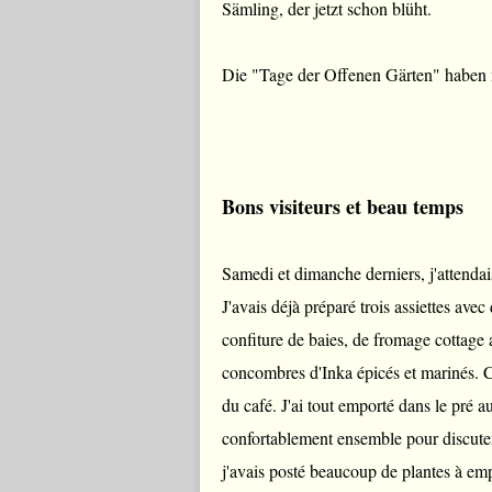
Sämling, der jetzt schon blüht.
Die "Tage der Offenen Gärten" haben m
Bons visiteurs et beau temps
Samedi et dimanche derniers, j'attendais
J'avais déjà préparé trois assiettes avec
confiture de baies, de fromage cottage 
concombres d'Inka épicés et marinés. C
du café. J'ai tout emporté dans le pré a
confortablement ensemble pour discuter
j'avais posté beaucoup de plantes à emp