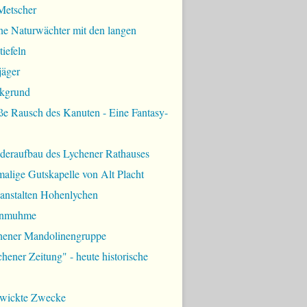
Metscher
ne Naturwächter mit den langen
iefeln
jäger
kgrund
ße Rausch des Kanuten - Eine Fantasy-
deraufbau des Lychener Rathauses
alige Gutskapelle von Alt Placht
lanstalten Hohenlychen
rnmuhme
hener Mandolinengruppe
hener Zeitung" - heute historische
zwickte Zwecke