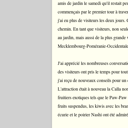
amis de jardin le samedi qu'il restait 
commençais par le premier tour à traver
j'ai eu plus de visiteurs les deux jour
chemin. En tant que visiteurs, non seu
au jardin, mais aussi de la plus grande 
Mecklembourg-Poméranie-Occidentale 
J'ai apprécié les nombreuses conversatio
des visiteurs ont pris le temps pour to
j'ai reçu de nouveaux conseils pour un e
L'attraction était à nouveau la Calla n
fruitiers exotiques tels que le Paw-Paw
fruits suspendus, les kiwis avec les bran
écurie et le poirier Nashi ont été admiré