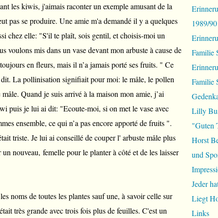
nt les kiwis, j'aimais raconter un exemple amusant de la
Erinneru
eut pas se produire. Une amie m'a demandé il y a quelques
1989/90
 chez elle: "S'il te plaît, sois gentil, et choisis-moi un
Erinner
ous voulons mis dans un vase devant mon arbuste à cause de
Familie 
toujours en fleurs, mais il n’a jamais porté ses fruits. " Ce
Erinner
it. La pollinisation signifiait pour moi: le mâle, le pollen
Familie 
e mâle. Quand je suis arrivé à la maison mon amie, j’ai
Gedenka
i puis je lui ai dit: "Ecoute-moi, si on met le vase avec
Lilly Bu
mes ensemble, ce qui n’a pas encore apporté de fruits ".
"Guten 
ait triste. Je lui ai conseillé de couper l' arbuste mâle plus
Horst B
 un nouveau, femelle pour le planter à côté et de les laisser
und Spor
Impressi
Jeder ha
es noms de toutes les plantes sauf une, à savoir celle sur
Liegt H
ait très grande avec trois fois plus de feuilles. C'est un
Links