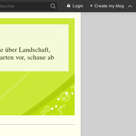
Login
+
Create my blog
be über Landschaft,
arten vor, schaue ab