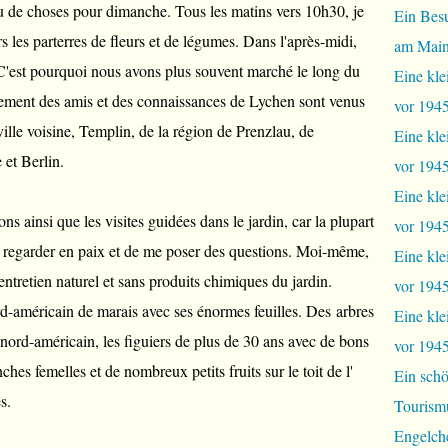
peu de choses pour dimanche. Tous les matins vers 10h30, je
Ein Bes
s les parterres de fleurs et de légumes. Dans l'après-midi,
am Mai
s. C'est pourquoi nous avons plus souvent marché le long du
Eine kle
lement des amis et des connaissances de Lychen sont venus
vor 1945
ville voisine, Templin, de la région de Prenzlau, de
Eine kle
et Berlin.
vor 1945,
Eine kle
ns ainsi que les visites guidées dans le jardin, car la plupart
vor 1945,
ut regarder en paix et de me poser des questions. Moi-même,
Eine kle
ntretien naturel et sans produits chimiques du jardin.
vor 1945
ord-américain de marais avec ses énormes feuilles. Des arbres
Eine kle
 nord-américain, les figuiers de plus de 30 ans avec de bons
vor 1945
ches femelles et de nombreux petits fruits sur le toit de l'
Ein schö
s.
Tourism
Engelch