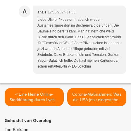
A
anais
12/06/2024 11:55
Liebe Uli,<br /> gestern habe ich wieder
Austernseitlinge dort im Buchenwald gefunden. Die
Bäume sind bereits kahl. Man hat herrliche weite
Blicke durch den Wald. Das Eulenzeichen steht wohl
für "Geschützter Wald". Aber Pilze suchen ist erlaubt.
jetzt werden Austernseitlinge gebraten mit viel
Zwiebeln. Dazu Bratkartoffeln und Tomaten, Gurken,
Yacon-Salat. Ich hoffe, Du hast meinen Kartengruß
schon erhalten.<br /> LG Joachim
< Eine kleine Online-
Corona-Maßnahmen: Was
Stadtführung durch Lychen
die USA jetzt eingestehen
vor 1945, Teil V
müssen – und wie
Deutschland Schwurbelt >
Gehostet von Overblog
Top-Beiträge