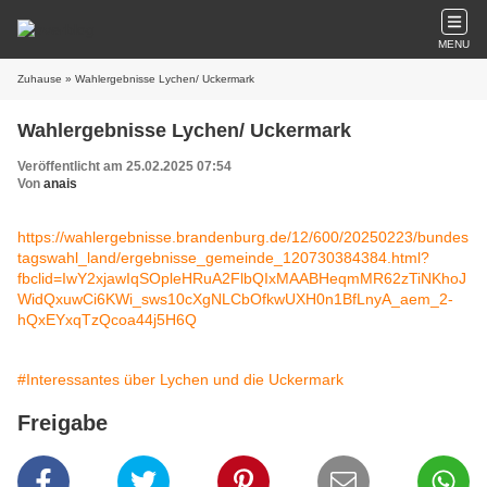
MENU
Zuhause
» Wahlergebnisse Lychen/ Uckermark
Wahlergebnisse Lychen/ Uckermark
Veröffentlicht am 25.02.2025 07:54
Von
anais
https://wahlergebnisse.brandenburg.de/12/600/20250223/bundes
tagswahl_land/ergebnisse_gemeinde_120730384384.html?
fbclid=IwY2xjawIqSOpleHRuA2FlbQIxMAABHeqmMR62zTiNKhoJ
WidQxuwCi6KWi_sws10cXgNLCbOfkwUXH0n1BfLnyA_aem_2-
hQxEYxqTzQcoa44j5H6Q
#Interessantes über Lychen und die Uckermark
Freigabe