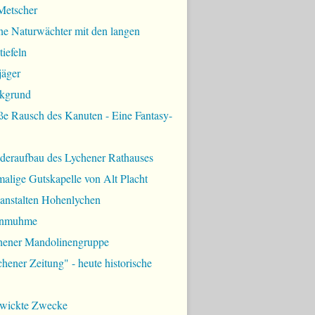
Metscher
ne Naturwächter mit den langen
iefeln
jäger
kgrund
ße Rausch des Kanuten - Eine Fantasy-
deraufbau des Lychener Rathauses
alige Gutskapelle von Alt Placht
lanstalten Hohenlychen
rnmuhme
hener Mandolinengruppe
hener Zeitung" - heute historische
zwickte Zwecke