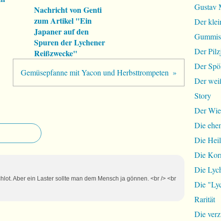
Gustav 
Nachricht von Genti
zum Artikel "Ein
Der klei
Japaner auf den
Gummist
Spuren der Lychener
Der Pilz
Reißzwecke"
Der Spö
Gemüsepfanne mit Yacon und Herbsttrompeten
Der wei
Story
Der Wie
Die ehem
Die Hei
Die Ko
Die Lyc
Schlot. Aber ein Laster sollte man dem Mensch ja gönnen. <br /> <br
Die "Lyc
Rarität
Die ver