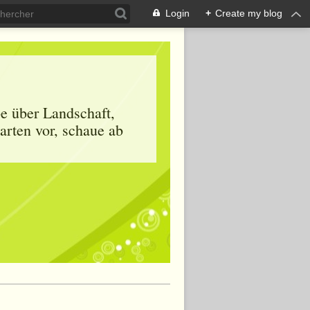
Login
+
Create my blog
be über Landschaft,
arten vor, schaue ab