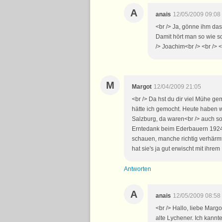
A
anais
12/05/2009 09:08
<br /> Ja, gönne ihm da
Damit hört man so wie so
/> Joachim<br /> <br /> <
M
Margot
12/04/2009 21:05
<br /> Da hst du dir viel Mühe g
hätte ich gemocht. Heute haben 
Salzburg, da waren<br /> auch so
Erntedank beim Ederbauern 1924, 
schauen, manche richtig verhärmt.
hat sie's ja gut erwischt mit ihre
Antworten
A
anais
12/05/2009 08:58
<br /> Hallo, liebe Mar
alte Lychener. Ich kannte