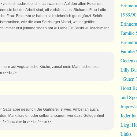
> vielleicht schreibe ich noch was rein. Auf den alten Fotos um
Erinneru
nn sie bei der Arbeit sind, oft verhärmt aus. Richards Frau Lotte
1989/90
iche Frau. Beide<br /> haben sich sicherlich gut ergänzt. Schön
schroniken, wie die vom Salzburger Vorort, weiter geführt
Erinner
ch immer erst jemand finden.<br /> Liebe Grüße<br /> Joachim<br
Familie 
Erinner
Familie 
Gedenka
 eh mehr auf vegetarische Küche, zumal mein Mann schon seit
Lilly Bu
r /> <br />
"Guten 
Horst B
und Spor
Impressi
er Gatte aber gesund!! Die Gärtnerei ist weg, Ambellan auch.
Jeder ha
dem Markt kaufen oder selber anbauen, wer dazu Gelegenheit
r /> Joachim<br /> <br /> <br />
Liegt H
Links