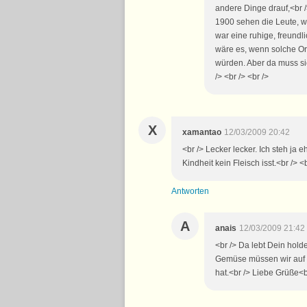
andere Dinge drauf,<br /
1900 sehen die Leute, we
war eine ruhige, freundl
wäre es, wenn solche Ort
würden. Aber da muss si
/> <br /> <br />
X
xamantao
12/03/2009 20:42
<br /> Lecker lecker. Ich steh ja
Kindheit kein Fleisch isst.<br /> <b
Antworten
A
anais
12/03/2009 21:42
<br /> Da lebt Dein hold
Gemüse müssen wir auf 
hat.<br /> Liebe Grüße<b