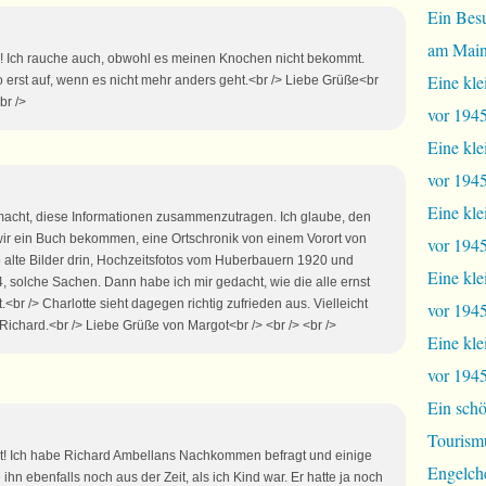
Ein Bes
am Mai
s! Ich rauche auch, obwohl es meinen Knochen nicht bekommt.
Eine kle
 erst auf, wenn es nicht mehr anders geht.<br /> Liebe Grüße<br
br />
vor 1945
Eine kle
vor 1945,
Eine kle
emacht, diese Informationen zusammenzutragen. Ich glaube, den
wir ein Buch bekommen, eine Ortschronik von einem Vorort von
vor 1945,
 alte Bilder drin, Hochzeitsfotos vom Huberbauern 1920 und
Eine kle
solche Sachen. Dann habe ich mir gedacht, wie die alle ernst
<br /> Charlotte sieht dagegen richtig zufrieden aus. Vielleicht
vor 1945
m Richard.<br /> Liebe Grüße von Margot<br /> <br /> <br />
Eine kle
vor 1945
Ein schö
Tourism
got! Ich habe Richard Ambellans Nachkommen befragt und einige
Engelch
 ihn ebenfalls noch aus der Zeit, als ich Kind war. Er hatte ja noch