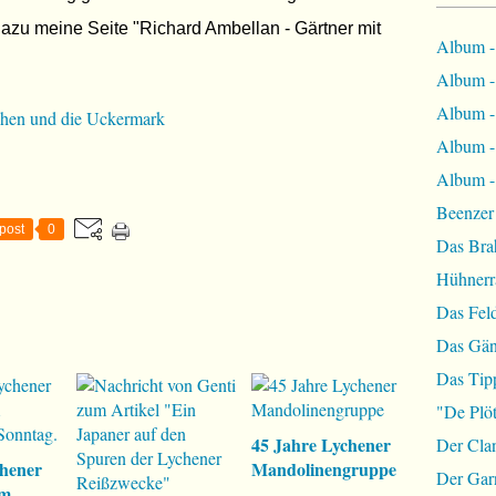
Dazu meine Seite "Richard Ambellan - Gärtner mit
Album -
Album - 
Album - 
ychen und die Uckermark
Album -
Album - 
Beenzer
post
0
Das Bra
Hühnerr
Das Fel
Das Gän
Das Tip
"De Plöt
45 Jahre Lychener
Der Cla
hener
Mandolinengruppe
Der Garn
am