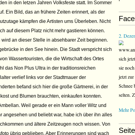
n in den letzen Jahren Volksfeste statt. Im Sommer
uf. Ein Bild, das an frühere Zeiten erinnert, als der
Face
eutzutage kämpfen die Artisten ums Überleben. Nicht
uch auf diesem Platz nicht mehr gastieren können.
2. Deze
wird an dieser Stelle in absehbarer Zeit beginnen.
www.ana
gebrücke in den See hinein. Die Stadt verspricht sich
sich jet
n Wassertouristen, die die Wirtschaft des Ortes
sie noch
 das Non Plus Ultra in der traditionsreichen
jetzt zu
lter verlief links vor der Stadtmauer der
Schnee b
derten befand sich hier die große Gärtnerei, in der
selten. 
hkost und Blumen brauchten, einkaufen konnten.
Ambellan. Weil gerade er ein Mann voller Witz und
Mehr Po
angesehen und beliebt war, habe ich über ihn alles
chkommen und ältere Zeitzeugen noch wissen. Von
Seit
ngsfoto übrig geblieben. Aber Erinnerungen sind wach