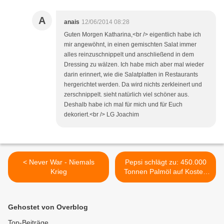
A
anais
12/06/2014 08:28
Guten Morgen Katharina,<br /> eigentlich habe ich
mir angewöhnt, in einen gemischten Salat immer
alles reinzuschnippelt und anschließend in dem
Dressing zu wälzen. Ich habe mich aber mal wieder
darin erinnert, wie die Salatplatten in Restaurants
hergerichtet werden. Da wird nichts zerkleinert und
zerschnippelt. sieht natürlich viel schöner aus.
Deshalb habe ich mal für mich und für Euch
dekoriert.<br /> LG Joachim
< Never War - Niemals
Pepsi schlägt zu: 450.000
Krieg
Tonnen Palmöl auf Kosten
des Regenwaldes >
Gehostet von Overblog
Top-Beiträge