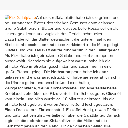
Auf dieser Salatplatte habe ich die grünen und
rot umrandeten Blätter des frischen Gemüses ganz gelassen.
Grüne Salatherzen--Blätter und krauses Lollo Rosso sollten als
Unterlage dienen und zugleich das Gericht schmücken.
Dazu habe ich die Blätter gewaschen, die unteren, saftigen
Stielteile abgeschnitten und diese zerkleinert in die Mitte gelegt.
Glattes und krauses Blatt wurde rundherum in den Teller gelegt.
Als Pilze habe ich getrocknete Shitake und Herbsttrompeten
ausgewählt. Nachdem sie aufgeweicht waren, habe ich die
Shitake-Pilze in Streifen geschnitten und zusammen in eine
große Pfanne gelegt. Die Herbsttrompeten habe ich ganz
gelassen und etwas ausgedrückt. Ich habe sie separat für sich in
die Pfanne getan und anschließend eine halbe,
kleingeschnittene, weiße Küchenzwiebel und eine zerkleinerte
Knoblauchzehe über die Pilze verteilt. Ein Schuss gutes Olivenöl
kam hinein, und alles wurde ca. 10 Minuten gebraten, bis die
Shitake leicht gebräunt waren.Anschließend leicht gesalzen.
Einen Dressig aus Zitronensaft, 1 Esslöffel Honig, etwas Pfeffer
und Salz, gut verrührt, verteilte ich über die Salatblätter. Danach
legte ich die gebratenen ShitakePilze in die Mitte und die
Herbstrompeten an den Rand. Einige Scheiben Salatgurke,