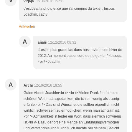
V
virjaja
12/10/2016 19:56
c'est bea, la photo et ce que j'ai compris du texte... bisous
Joachim. cathy
Antworten
A
anais
12/12/2016 08:32
c' est le plus grand lac dans nos environs en hiver de
2012. Au moment pas encore de neige.<br /> bisous.
<br /> Joachim
A
Archi
12/10/2016 19:55
Guten Abend Joachim<br /> <br /> Vielen Dank für deine so
schönen Weihnachtsgedanken, die ich ein wenig als traurig
erfühle.<br /> Das sind Wünsche, die sollten eigentlich nicht
wirklich schwer sein zu ermöglichen, wenn man achtsam ist.
<br /> Achtsamkeit ist leider ein Wort, dass ziemlich schwierig
ist.<br /> Dazu gehört eine Menge an Einfühlungsvermögen
und Verständnis.<br /> <br /> Ich dachte bei deinem Gedicht