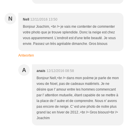
N
Nell
12/11/2016 13:50
Bonjour Joachim, <br /> je vais me contenter de commenter
votre photo que je trouve splendide. Donc la neige est chez
vous apparemment. L'endroit est d'une telle beauté. Je vous
envie. Passez un très agréable dimanche. Gros bisous
Antworten
A
anais
12/12/2016 08:58
Bonjour Nell,<br /> dans mon poème je parle de mon
voeu de Noel, pas de cadeaux matériels. Je ne
désire que l' amour entre les hommes commencant
par l' attention mutuelle, étant capable de se mettre à
la place de l' autre et de comprendre. Nous n' avons
pas encore de neige. C' est une photo de notre plus
grand lac en hiver de 2012..<br /> Gros bisous!<br />
Joachim