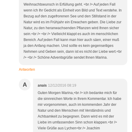
Weihnachtswunsch in Erfüllung geht. <br /> Auf jeden Fall
wenn ich Ihr Gedicht als Einheit von Bild und Text verstehe. In
Bezug auf den zugefrorenen See und den Stillstand in der
Natur wird es im Frühjahr ein Erwachen geben. Die Liebe zur
Natur, zu den heranwachsenden Pflanzen wird Ihnen sicher
sein.<br /> <br /> Vielleicht klappt es auch im menschlichen
Bereich. Auf jeden Fall kann man hier auch säen, einer muß
ja den Anfang machen. Und sollte es kein gegenseitiges
Nehmen und Geben sein, dann ist es nicht der Liebe wert.<br
/> <br /> Schöne Adventsgrüße sendet Ihnen Marina.
Antworten
A
anais
12/12/2016 08:19
Guten Morgen Marina,<br /> ich bedanke mich für
die sinnreichen Worte in Ihrem Kommentar. Ich habe
mir vorgenommen, auch im kommenden Jahr der
Natur und den Menschen mit Verständnis und
Achtsamkeit zu begegnen. Dann wird es mit der
Liebe im umfassenden Sinn schon klappen.<br />
Viele Grüße aus Lychen<br /> Joachim