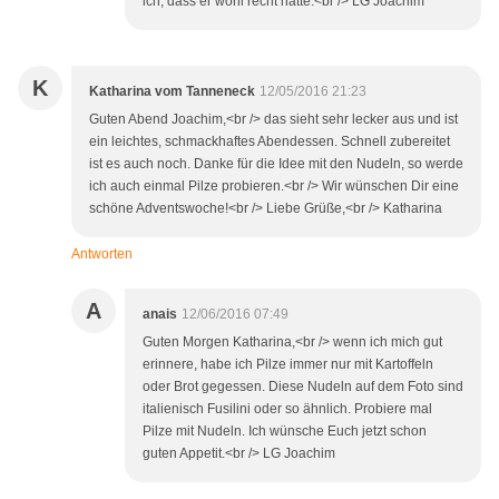
ich, dass er wohl recht hatte.<br /> LG Joachim
K
Katharina vom Tanneneck
12/05/2016 21:23
Guten Abend Joachim,<br /> das sieht sehr lecker aus und ist
ein leichtes, schmackhaftes Abendessen. Schnell zubereitet
ist es auch noch. Danke für die Idee mit den Nudeln, so werde
ich auch einmal Pilze probieren.<br /> Wir wünschen Dir eine
schöne Adventswoche!<br /> Liebe Grüße,<br /> Katharina
Antworten
A
anais
12/06/2016 07:49
Guten Morgen Katharina,<br /> wenn ich mich gut
erinnere, habe ich Pilze immer nur mit Kartoffeln
oder Brot gegessen. Diese Nudeln auf dem Foto sind
italienisch Fusilini oder so ähnlich. Probiere mal
Pilze mit Nudeln. Ich wünsche Euch jetzt schon
guten Appetit.<br /> LG Joachim