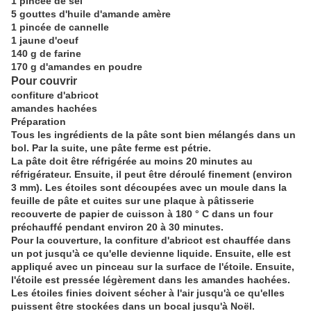
1 pincée de sel
5 gouttes d'huile d'amande amère
1 pincée de cannelle
1 jaune d'oeuf
140 g de farine
170 g d'amandes en poudre
Pour couvrir
confiture d'abricot
amandes hachées
Préparation
Tous les ingrédients de la pâte sont bien mélangés dans un
bol. Par la suite, une pâte ferme est pétrie.
La pâte doit être réfrigérée au moins 20 minutes au
réfrigérateur. Ensuite, il peut être déroulé finement (environ
3 mm). Les étoiles sont découpées avec un moule dans la
feuille de pâte et cuites sur une plaque à pâtisserie
recouverte de papier de cuisson à 180 ° C dans un four
préchauffé pendant environ 20 à 30 minutes.
Pour la couverture, la confiture d'abricot est chauffée dans
un pot jusqu'à ce qu'elle devienne liquide. Ensuite, elle est
appliqué avec un pinceau sur la surface de l'étoile. Ensuite,
l'étoile est pressée légèrement dans les amandes hachées.
Les étoiles finies doivent sécher à l'air jusqu'à ce qu'elles
puissent être stockées dans un bocal jusqu'à Noël.