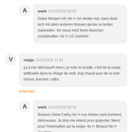
A
anais
12/14/2018 08:09
Guten Morgen Uli,<br /> ich denke mal, dass lässt
sich mit allen anderen Nüssen genau so lecker
zubereiten. Ich muss mich beim Naschen
zurückhalten.<br /> LG Joachim
V
virjaja
12/13/2018 12:41
ça a l'air délicieux!!! merci, je note la recette. c'est de la neige
artificielle dans le village de noël, trop chaud pour de la vrai!
bisous Joachim. cathy
Antworten
A
anais
12/14/2018 08:16
Bonjour chère Cathy,<br /> Les étoiles sont vraiment
délicieuses. Je dois me retenir pour grignoter. Merci
pour l'information sur la neige.<br /> Bisous!<br />