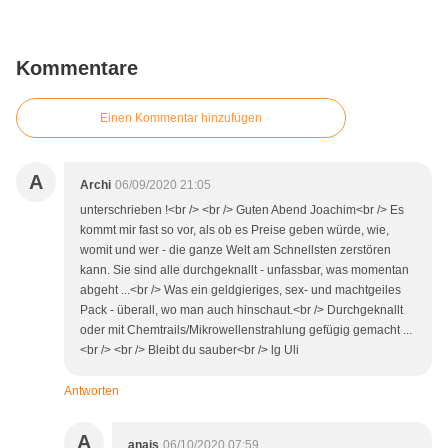
Kommentare
Einen Kommentar hinzufügen
A
Archi
06/09/2020 21:05
unterschrieben !<br /> <br /> Guten Abend Joachim<br /> Es
kommt mir fast so vor, als ob es Preise geben würde, wie,
womit und wer - die ganze Welt am Schnellsten zerstören
kann. Sie sind alle durchgeknallt - unfassbar, was momentan
abgeht ...<br /> Was ein geldgieriges, sex- und machtgeiles
Pack - überall, wo man auch hinschaut.<br /> Durchgeknallt
oder mit Chemtrails/Mikrowellenstrahlung gefügig gemacht ...
<br /> <br /> Bleibt du sauber<br /> lg Uli
Antworten
A
anais
06/10/2020 07:59