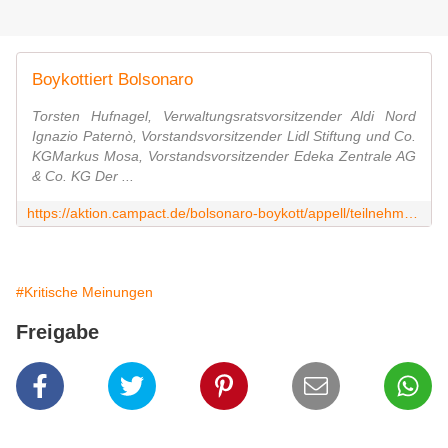
Boykottiert Bolsonaro
Torsten Hufnagel, Verwaltungsratsvorsitzender Aldi Nord
Ignazio Paternò, Vorstandsvorsitzender Lidl Stiftung und Co.
KGMarkus Mosa, Vorstandsvorsitzender Edeka Zentrale AG
& Co. KG Der ...
https://aktion.campact.de/bolsonaro-boykott/appell/teilnehmen?utm_campaign=%2Fbolsonaro-boykott%2F&utm_medium=recommendation&utm_source=rec-lc&utm_term=inside_flow
#Kritische Meinungen
Freigabe