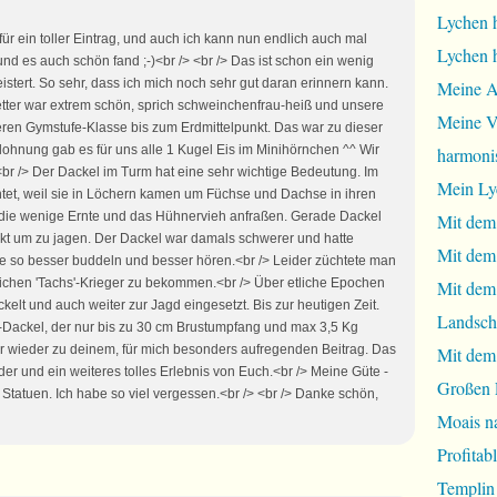
Lychen 
r ein toller Eintrag, und auch ich kann nun endlich auch mal
Lychen 
nd es auch schön fand ;-)<br /> <br /> Das ist schon ein wenig
eistert. So sehr, dass ich mich noch sehr gut daran erinnern kann.
Meine A
tter war extrem schön, sprich schweinchenfrau-heiß und unsere
Meine Vi
seren Gymstufe-Klasse bis zum Erdmittelpunkt. Das war zu dieser
elohnung gab es für uns alle 1 Kugel Eis im Minihörnchen ^^ Wir
harmoni
> <br /> Der Dackel im Turm hat eine sehr wichtige Bedeutung. Im
Mein Ly
et, weil sie in Löchern kamen um Füchse und Dachse in ihren
g die wenige Ernte und das Hühnervieh anfraßen. Gerade Dackel
Mit dem
ckt um zu jagen. Der Dackel war damals schwerer und hatte
Mit dem
e so besser buddeln und besser hören.<br /> Leider züchtete man
ichen 'Tachs'-Krieger zu bekommen.<br /> Über etliche Epochen
Mit dem 
kelt und auch weiter zur Jagd eingesetzt. Bis zur heutigen Zeit.
Landsch
-Dackel, der nur bis zu 30 cm Brustumpfang und max 3,5 Kg
er wieder zu deinem, für mich besonders aufregenden Beitrag. Das
Mit dem
lder und ein weiteres tolles Erlebnis von Euch.<br /> Meine Güte -
Großen 
atuen. Ich habe so viel vergessen.<br /> <br /> Danke schön,
Moais na
Profita
Templin