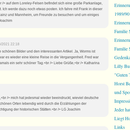
br /> auf dem Loreley-Felsen befindet sich eine große Parkanlage,
Erinneru
t. Ich werde dazu noch etwas posten. Ich fahre mit Frank in dieser
1989/90
Mainz und Mannheim, um Freunde zu besuchen und um einiges
Joachim
Erinner
Familie 
Erinner
8/2021 22:18
Familie 
e schönen Bilder und den interessanten Artikel. Ja, Worms ist
Gedenka
war es wieder eine kleine Reise in die Vergangenheit. Fred war
amals ein sehr schöner Tag.<br /> Liebe Grüße,<br /> Katharina
Lilly Bu
"Guten 
Horst B
und Spor
<br /> mich hat jedesmal wieder beeindruckt, wieviel deutsche
Impressi
chönen Orten lebendig wird durch die Erzählungen der
Jeder ha
chtigung der historischen Stätten.<br /> LG Joachim
Liegt H
Links