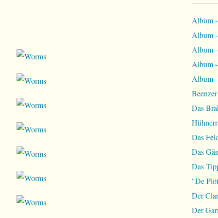
Album -
Album - 
Album - 
Album -
Album - 
Beenzer
Das Bra
Hühnerr
Das Fel
Das Gän
Das Tip
"De Plöt
Der Cla
Der Garn