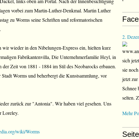
Dackel, links oben am Portal. Nach der Innenbesichtigung
nlagen vorbei zum Martin-Luther-Denkmal. Martin Luther
Face
stag zu Worms seine Schriften und reformatorischen
.
2. Deze
n wir wieder in den Nibelungen-Express ein, hielten kurz
www.ana
maligen Fabrikantenvilla, Die Unternehmerfamilie Heyl, in
sich jet
a in der Zeit von 1881 - 1884 im Stil des Neobarocks erbauen.
sie noch
r Stadt Worms und beherbergt die Kunstsammlung, vor
jetzt zu
Schnee b
selten. 
eder zurück zur "Antonia". Wir haben viel gesehen. Uns
r Loreley.
Mehr Po
pedia.org/wiki/Worms
Seit