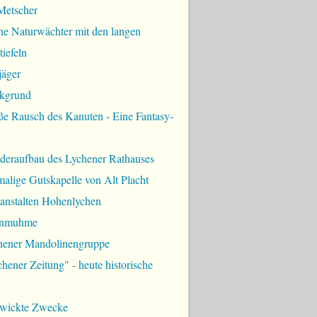
Metscher
ne Naturwächter mit den langen
iefeln
jäger
kgrund
ße Rausch des Kanuten - Eine Fantasy-
deraufbau des Lychener Rathauses
alige Gutskapelle von Alt Placht
lanstalten Hohenlychen
rnmuhme
hener Mandolinengruppe
hener Zeitung" - heute historische
zwickte Zwecke