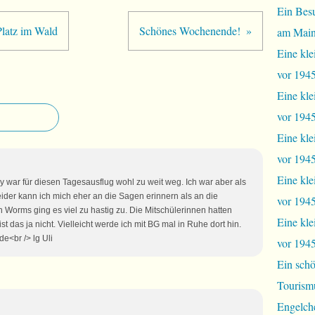
Ein Bes
Platz im Wald
Schönes Wochenende!
am Mai
Eine kle
vor 1945
Eine kle
vor 1945,
Eine kle
vor 1945,
Eine kle
y war für diesen Tagesausflug wohl zu weit weg. Ich war aber als
eider kann ich mich eher an die Sagen erinnern als an die
vor 1945
n Worms ging es viel zu hastig zu. Die Mitschülerinnen hatten
Eine kle
t das ja nicht. Vielleicht werde ich mit BG mal in Ruhe dort hin.
e<br /> lg Uli
vor 1945
Ein schö
Tourism
Engelch