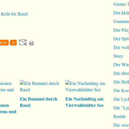
Gustav 
Der klei
 Köln bis Basel
Gummist
Der Pilz
Der Spö
post
0
Der wei
Story
Der Wie
Die ehem
Die Hei
Die Ko
Ein Bummel durch
Ein Nachmittag am
Die Lyc
ionen
Basel
Vierwaldstätter See
Die "Lyc
orms und
Rarität
Die ver