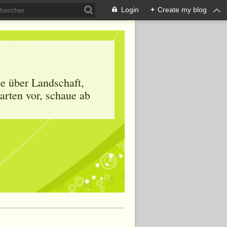
Login
+
Create my blog
be über Landschaft,
arten vor, schaue ab