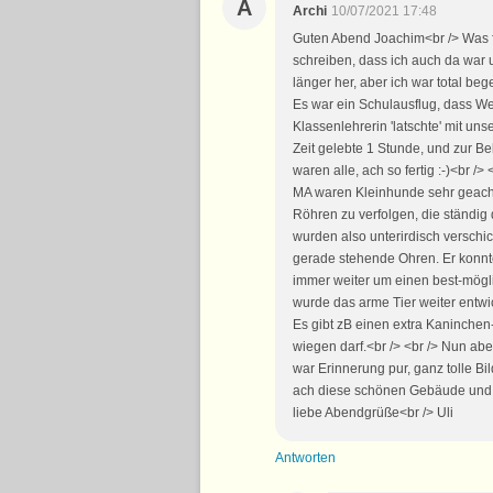
A
Archi
10/07/2021 17:48
Guten Abend Joachim<br /> Was fü
schreiben, dass ich auch da war u
länger her, aber ich war total beg
Es war ein Schulausflug, dass We
Klassenlehrerin 'latschte' mit un
Zeit gelebte 1 Stunde, und zur B
waren alle, ach so fertig :-)<br /
MA waren Kleinhunde sehr geacht
Röhren zu verfolgen, die ständi
wurden also unterirdisch verschi
gerade stehende Ohren. Er konnt
immer weiter um einen best-mögl
wurde das arme Tier weiter entwic
Es gibt zB einen extra Kaninchen
wiegen darf.<br /> <br /> Nun ab
war Erinnerung pur, ganz tolle Bi
ach diese schönen Gebäude und St
liebe Abendgrüße<br /> Uli
Antworten