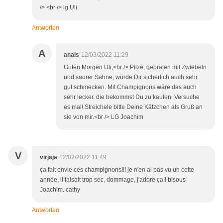
/> <br /> lg Uli
Antworten
A
anais
12/03/2022 11:29
Guten Morgen Uli,<br /> Pilze, gebraten mit Zwiebeln
und saurer Sahne, würde Dir sicherlich auch sehr
gut schmecken. Mit Champignons wäre das auch
sehr lecker. die bekommst Du zu kaufen. Versuche
es mal! Streichele bitte Deine Kätzchen als Gruß an
sie von mir.<br /> LG Joachim
V
virjaja
12/02/2022 11:49
ça fait envie ces champignons!!! je n'en ai pas vu un cette
année, il faisait trop sec, dommage, j'adore ça!! bisous
Joachim. cathy
Antworten