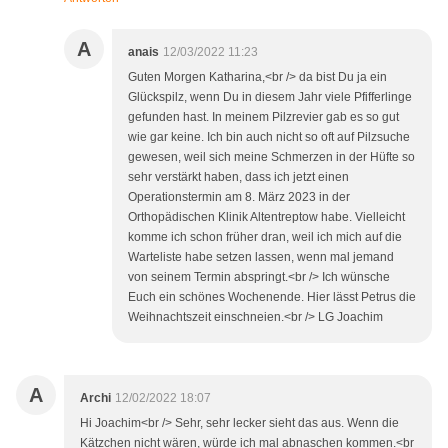
A
anais
12/03/2022 11:23
Guten Morgen Katharina,<br /> da bist Du ja ein
Glückspilz, wenn Du in diesem Jahr viele Pfifferlinge
gefunden hast. In meinem Pilzrevier gab es so gut
wie gar keine. Ich bin auch nicht so oft auf Pilzsuche
gewesen, weil sich meine Schmerzen in der Hüfte so
sehr verstärkt haben, dass ich jetzt einen
Operationstermin am 8. März 2023 in der
Orthopädischen Klinik Altentreptow habe. Vielleicht
komme ich schon früher dran, weil ich mich auf die
Warteliste habe setzen lassen, wenn mal jemand
von seinem Termin abspringt.<br /> Ich wünsche
Euch ein schönes Wochenende. Hier lässt Petrus die
Weihnachtszeit einschneien.<br /> LG Joachim
A
Archi
12/02/2022 18:07
Hi Joachim<br /> Sehr, sehr lecker sieht das aus. Wenn die
Kätzchen nicht wären, würde ich mal abnaschen kommen.<br