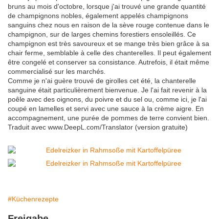
bruns au mois d'octobre, lorsque j'ai trouvé une grande quantité
de champignons nobles, également appelés champignons
sanguins chez nous en raison de la sève rouge contenue dans le
champignon, sur de larges chemins forestiers ensoleillés. Ce
champignon est très savoureux et se mange très bien grâce à sa
chair ferme, semblable à celle des chanterelles. Il peut également
être congelé et conserver sa consistance. Autrefois, il était même
commercialisé sur les marchés.
Comme je n'ai guère trouvé de girolles cet été, la chanterelle
sanguine était particulièrement bienvenue. Je l'ai fait revenir à la
poêle avec des oignons, du poivre et du sel ou, comme ici, je l'ai
coupé en lamelles et servi avec une sauce à la crème aigre. En
accompagnement, une purée de pommes de terre convient bien.
Traduit avec www.DeepL.com/Translator (version gratuite)
#Küchenrezepte
Freigabe