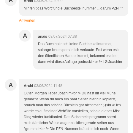
A
Archi
03/06/2024 20:09
Mir fehlt das Wort für die Buchbestellnummer ... darum PZN ^^
Antworten
A
anais
03/07/2024 07:38
Das Buch hat noch keine Buchbestellnummer,
solange ich es persönlich verkaufe. Erst wenn es in
den öffentlichen Handel kommt, bekommt es eine,
dann wird diese Auflage gedruckt.<br /> LG Joachim
A
Archi
03/06/2024 11:48
Guten Morgen lieber Joachim<br /> Du hast dir viel Mühe
gemacht. Wenn du noch ein paar Seiten hier hin kopierst,
brauch man das schöne Büchlein gar nicht mehr ;-)<br /> Ich
werde es auf meiner WebSite vorstellen, sobald dieses Mist-
Ding wieder funktioniert. Das Sicherheitsprogramm sperrt
mich dämlicher Weise augenblicklich gerade selber aus
*grummel<br /> Die PZN-Nummer bräuchte ich noch. Wenn