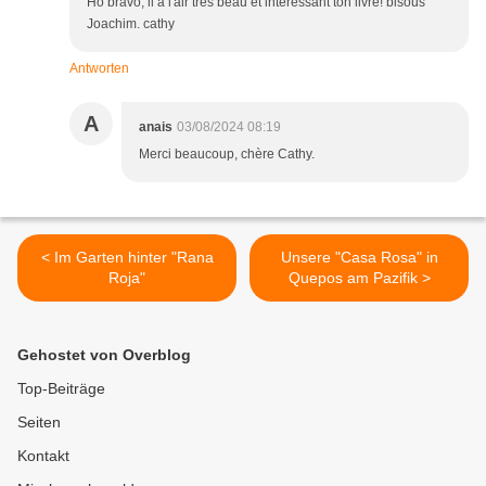
Ho bravo, il a l'air très beau et intéressant ton livre! bisous
Joachim. cathy
Antworten
A
anais
03/08/2024 08:19
Merci beaucoup, chère Cathy.
< Im Garten hinter "Rana
Unsere "Casa Rosa" in
Roja"
Quepos am Pazifik >
Gehostet von Overblog
Top-Beiträge
Seiten
Kontakt