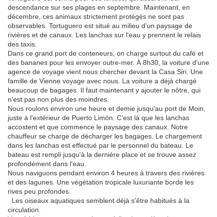
descendance sur ses plages en septembre. Maintenant, en
décembre, ces animaux strictement protégés ne sont pas
observables. Tortuguero est situé au milieu d'un paysage de
rivières et de canaux. Les lanchas sur l'eau y prennent le relais
des taxis.
Dans ce grand port de conteneurs, on charge surtout du café et
des bananes pour les envoyer outre-mer. À 8h30, la voiture d'une
agence de voyage vient nous chercher devant la Casa Siri. Une
famille de Vienne voyage avec nous. La voiture a déjà chargé
beaucoup de bagages. Il faut maintenant y ajouter le nôtre, qui
n'est pas non plus des moindres.
Nous roulons environ une heure et demie jusqu'au port de Moin,
juste à l'extérieur de Puerto Limón. C'est là que les lanchas
accostent et que commence le paysage des canaux. Notre
chauffeur se charge de décharger les bagages. Le chargement
dans les lanchas est effectué par le personnel du bateau. Le
bateau est rempli jusqu'à la dernière place et se trouve assez
profondément dans l'eau.
Nous naviguons pendant environ 4 heures à travers des rivières
et des lagunes. Une végétation tropicale luxuriante borde les
rives peu profondes.
Les oiseaux aquatiques semblent déjà s'être habitués à la
circulation.