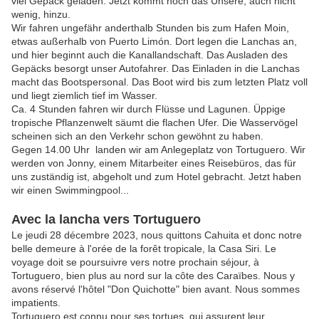
viel Gepäck geladen. Jetzt kommt noch das Unsere, auch nicht
wenig, hinzu.
Wir fahren ungefähr anderthalb Stunden bis zum Hafen Moin,
etwas außerhalb von Puerto Limón. Dort legen die Lanchas an,
und hier beginnt auch die Kanallandschaft. Das Ausladen des
Gepäcks besorgt unser Autofahrer. Das Einladen in die Lanchas
macht das Bootspersonal. Das Boot wird bis zum letzten Platz voll
und liegt ziemlich tief im Wasser.
Ca. 4 Stunden fahren wir durch Flüsse und Lagunen. Üppige
tropische Pflanzenwelt säumt die flachen Ufer. Die Wasservögel
scheinen sich an den Verkehr schon gewöhnt zu haben.
Gegen 14.00 Uhr landen wir am Anlegeplatz von Tortuguero. Wir
werden von Jonny, einem Mitarbeiter eines Reisebüros, das für
uns zuständig ist, abgeholt und zum Hotel gebracht. Jetzt haben
wir einen Swimmingpool...
Avec la lancha vers Tortuguero
Le jeudi 28 décembre 2023, nous quittons Cahuita et donc notre
belle demeure à l'orée de la forêt tropicale, la Casa Siri. Le
voyage doit se poursuivre vers notre prochain séjour, à
Tortuguero, bien plus au nord sur la côte des Caraïbes. Nous y
avons réservé l'hôtel "Don Quichotte" bien avant. Nous sommes
impatients.
Tortuguero est connu pour ses tortues, qui assurent leur