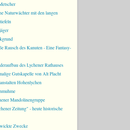
Metscher
ne Naturwächter mit den langen
iefeln
jäger
kgrund
ße Rausch des Kanuten - Eine Fantasy-
deraufbau des Lychener Rathauses
alige Gutskapelle von Alt Placht
lanstalten Hohenlychen
rnmuhme
hener Mandolinengruppe
hener Zeitung" - heute historische
zwickte Zwecke