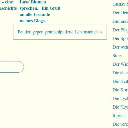
 – eine
Lass' Blumen
Gustav 
eschichte
sprechen... Ein Gruß
Der klei
an alle Freunde
meines Blogs.
Gummist
Der Pilz
Petition gegen genmanipulierte Lebensmittel
Der Spö
Der wei
Story
Der Wie
Die ehem
Die Hei
Die Ko
Die Lyc
Die "Lyc
Rarität
Die ver