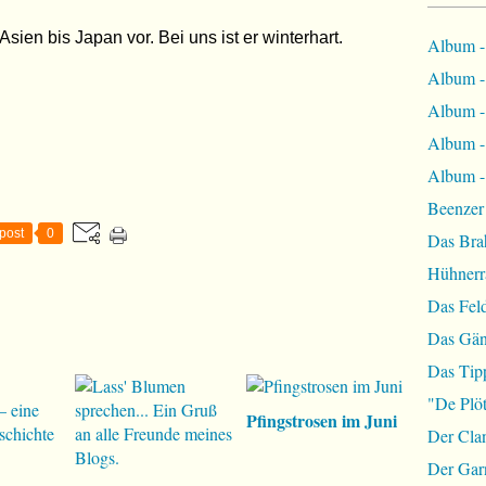
sien bis Japan vor. Bei uns ist er winterhart.
Album -
Album - 
Album - 
Album -
Album - 
Beenzer
post
0
Das Bra
Hühnerr
Das Fel
Das Gän
Das Tip
"De Plöt
Pfingstrosen im Juni
Der Cla
Der Garn