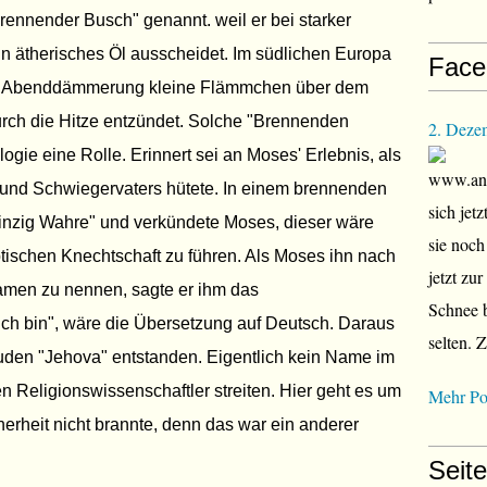
rennender Busch" genannt. weil er bei starker
 ätherisches Öl ausscheidet. Im südlichen Europa
Face
 der Abenddämmerung kleine Flämmchen über dem
urch die Hitze entzündet. Solche "Brennenden
2. Deze
ogie eine Rolle. Erinnert sei an Moses' Erlebnis, als
www.ana
 und Schwiegervaters hütete. In einem brennenden
sich jet
einzig Wahre" und verkündete Moses, dieser wäre
sie noch
ptischen Knechtschaft zu führen. Als Moses ihn nach
jetzt zu
amen zu nennen, sagte er ihm das
Schnee b
 ich bin", wäre die Übersetzung auf Deutsch. Daraus
selten. 
 Juden "Jehova" entstanden. Eigentlich kein Name im
n Religionswissenschaftler streiten. Hier geht es um
Mehr Po
erheit nicht brannte, denn das war ein anderer
Seit