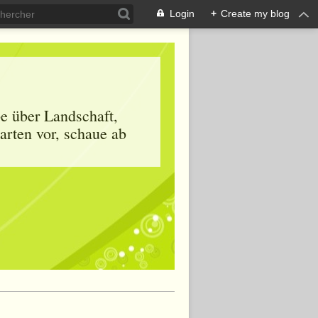
Login
+
Create my blog
be über Landschaft,
arten vor, schaue ab