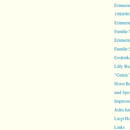
Erinneru
1989/90
Erinner
Familie 
Erinner
Familie 
Gedenka
Lilly Bu
"Guten 
Horst B
und Spor
Impressi
Jeder ha
Liegt H
Links