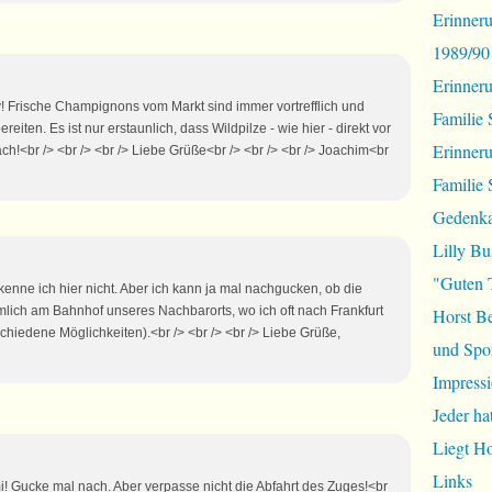
Erinneru
1989/90
Erinner
y! Frische Champignons vom Markt sind immer vortrefflich und
Familie 
ereiten. Es ist nur erstaunlich, dass Wildpilze - wie hier - direkt vor
Erinner
h!<br /> <br /> <br /> Liebe Grüße<br /> <br /> <br /> Joachim<br
Familie 
Gedenka
Lilly Bu
"Guten 
kenne ich hier nicht. Aber ich kann ja mal nachgucken, ob die
mlich am Bahnhof unseres Nachbarorts, wo ich oft nach Frankfurt
Horst B
chiedene Möglichkeiten).<br /> <br /> <br /> Liebe Grüße,
und Spor
Impressi
Jeder ha
Liegt H
Links
i! Gucke mal nach. Aber verpasse nicht die Abfahrt des Zuges!<br