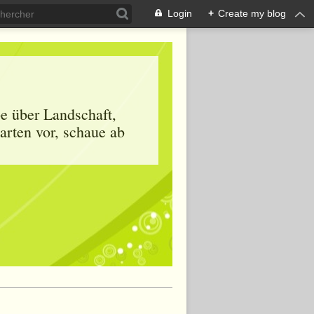
Login
+
Create my blog
be über Landschaft,
arten vor, schaue ab