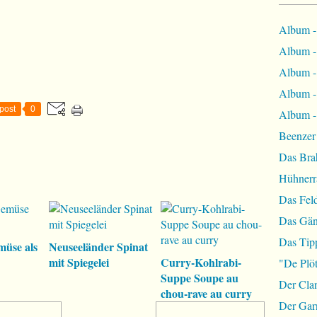
Album -
Album - 
Album - 
Album -
post
0
Album - 
Beenzer
Das Bra
Hühnerr
Das Fel
Das Gän
Das Tip
müse als
Neuseeländer Spinat
mit Spiegelei
Curry-Kohlrabi-
"De Plöt
Suppe Soupe au
Der Cla
chou-rave au curry
Der Garn