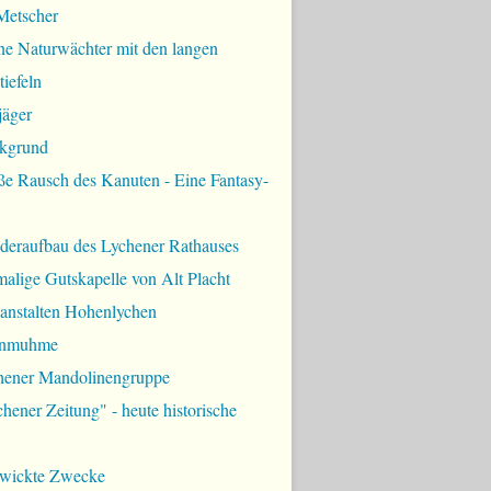
Metscher
ne Naturwächter mit den langen
iefeln
jäger
kgrund
ße Rausch des Kanuten - Eine Fantasy-
deraufbau des Lychener Rathauses
alige Gutskapelle von Alt Placht
lanstalten Hohenlychen
rnmuhme
hener Mandolinengruppe
hener Zeitung" - heute historische
zwickte Zwecke