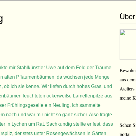
g
Über
e mir Stahlkünstler Uwe auf dem Feld der Träume
Bewohner
den alten Pflaumenbäumen, da wüchsen jede Menge
aus dem 
, ob ich sie kenne. Wir liefen durch hohes Gras, und
Ateliers
umenbäumen leuchteten ockerweiße Lamellenpilze aus
meine K
ser Frühlingsgeselle ein Neuling. Ich sammelte
rn nach und war mir nicht so ganz sicher. Also fragte
ter in Lychen um R
at. Sachkundig stellte er fest, dass
Sehen Si
ahrspilz, der stets unter Rosengewächsen in Gärten
portal