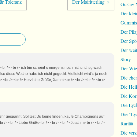
ür Toleranz
Der Mairitterling
Gustav 
Der klei
Gummist
Der Pilz
Der Spö
Der wei
Story
Der Wie
 <br /> <br /> ich bin scheint´s morgens noch nicht richtig wach,
so diese Woche habe ich nicht geguckt. Vielleicht wird´s ja noch
Die ehem
/> <br /> <br /> Herzliche Grüße, Xammi<br /> <br /> <br /> <br />
Die Hei
Die Ko
Die Lyc
Die "Lyc
 sehr gespannt. Solltest Du keine finden, kaufe Champignons auf
Rarität
r /> <br /> Liebe Grüße<br /> <br /> <br /> Joachim<br /> <br />
Die ver