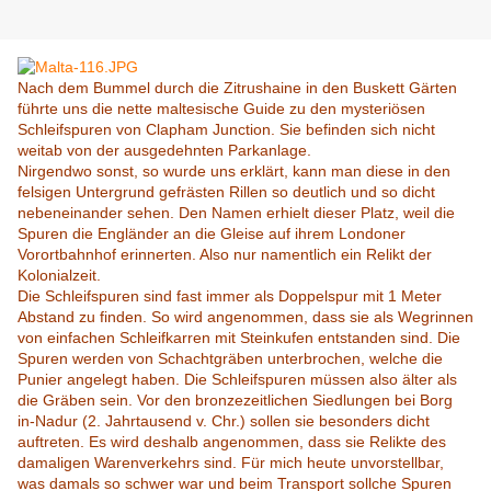
Nach dem Bummel durch die Zitrushaine in den Buskett Gärten
führte uns die nette maltesische Guide zu den mysteriösen
Schleifspuren von Clapham Junction. Sie befinden sich nicht
weitab von der ausgedehnten Parkanlage.
Nirgendwo sonst, so wurde uns erklärt, kann man diese in den
felsigen Untergrund gefrästen Rillen so deutlich und so dicht
nebeneinander sehen. Den Namen erhielt dieser Platz, weil die
Spuren die Engländer an die Gleise auf ihrem Londoner
Vorortbahnhof erinnerten. Also nur namentlich ein Relikt der
Kolonialzeit.
Die Schleifspuren sind fast immer als Doppelspur mit 1 Meter
Abstand zu finden. So wird angenommen, dass sie als Wegrinnen
von einfachen Schleifkarren mit Steinkufen entstanden sind. Die
Spuren werden von Schachtgräben unterbrochen, welche die
Punier angelegt haben. Die Schleifspuren müssen also älter als
die Gräben sein. Vor den bronzezeitlichen Siedlungen bei Borg
in-Nadur (2. Jahrtausend v. Chr.) sollen sie besonders dicht
auftreten. Es wird deshalb angenommen, dass sie Relikte des
damaligen Warenverkehrs sind. Für mich heute unvorstellbar,
was damals so schwer war und beim Transport sollche Spuren