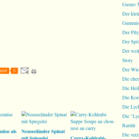
Gustav 
Der klei
Gummist
Der Pilz
Der Spö
Der wei
Story
Der Wie
post
0
Die ehem
Die Hei
Die Ko
Die Lyc
Die "Lyc
Rarität
müse als
Neuseeländer Spinat
Die ver
mit Spiegelei
Curry-Kohlrabi-