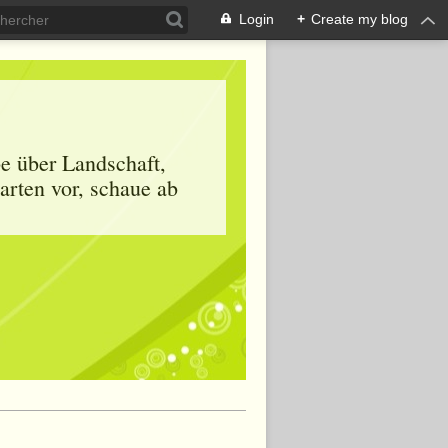
Login
+
Create my blog
be über Landschaft,
arten vor, schaue ab