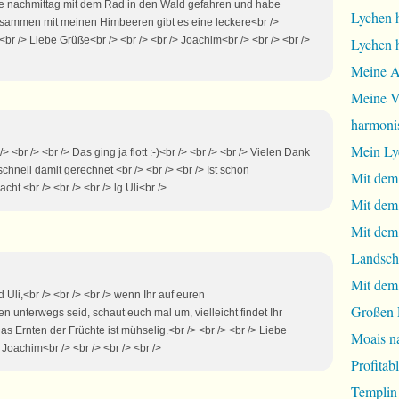
ute nachmittag mit dem Rad in den Wald gefahren und habe
Lychen 
sammen mit meinen Himbeeren gibt es eine leckere<br />
br /> Liebe Grüße<br /> <br /> <br /> Joachim<br /> <br /> <br />
Lychen 
Meine A
Meine Vi
harmoni
Mein Ly
<br /> <br /> Das ging ja flott :-)<br /> <br /> <br /> Vielen Dank
schnell damit gerechnet <br /> <br /> <br /> Ist schon
Mit dem
t <br /> <br /> <br /> lg Uli<br />
Mit dem
Mit dem 
Landsch
Mit dem
 Uli,<br /> <br /> <br /> wenn Ihr auf euren
Großen 
unterwegs seid, schaut euch mal um, vielleicht findet Ihr
 Ernten der Früchte ist mühselig.<br /> <br /> <br /> Liebe
Moais na
 Joachim<br /> <br /> <br /> <br />
Profita
Templin