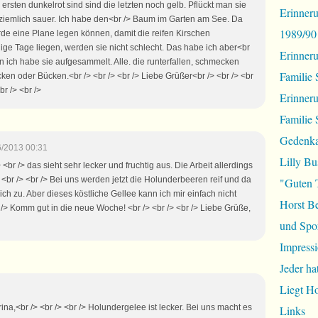
rsten dunkelrot sind sind die letzten noch gelb. Pflückt man sie
Erinneru
h ziemlich sauer. Ich habe den<br /> Baum im Garten am See. Da
1989/90
Erde eine Plane legen können, damit die reifen Kirschen
nige Tage liegen, werden sie nicht schlecht. Das habe ich aber<br
Erinner
n ich habe sie aufgesammelt. Alle. die runterfallen, schmecken
Familie 
cken oder Bücken.<br /> <br /> <br /> Liebe Grüßer<br /> <br /> <br
br /> <br />
Erinner
Familie 
Gedenka
6/2013 00:31
Lilly Bu
 <br /> das sieht sehr lecker und fruchtig aus. Die Arbeit allerdings
> <br /> <br /> Bei uns werden jetzt die Holunderbeeren reif und da
"Guten 
ich zu. Aber dieses köstliche Gellee kann ich mir einfach nicht
Horst B
 /> Komm gut in die neue Woche! <br /> <br /> <br /> Liebe Grüße,
und Spor
Impressi
Jeder ha
Liegt H
rina,<br /> <br /> <br /> Holundergelee ist lecker. Bei uns macht es
Links