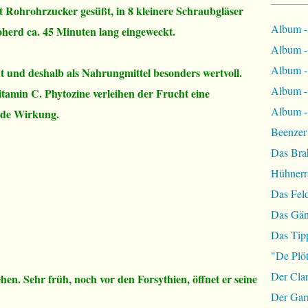
t Rohrohrzucker gesüßt, in 8 kleinere Schraubgläser
Album -
oherd ca. 45 Minuten lang eingeweckt.
Album - 
Album - 
ht und deshalb als Nahrungmittel besonders wertvoll.
Album -
itamin C. Phytozine verleihen der Frucht eine
Album - 
nde Wirkung.
Beenzer
Das Bra
Hühnerr
Das Fel
Das Gän
Das Tip
"De Plöt
Der Cla
en. Sehr früh, noch vor den Forsythien, öffnet er seine
Der Garn