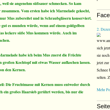
t, weil sie angenehm süßsauer schmecken. So kam
er zusammen. Vom ersten habe ich Marmelade gekocht,
Face
 nur Mus zubereitet und in Schraubgläsern konserviert.
ie gut es munden würde, wenn auf einem goldgelben
2. Deze
 das leckere süße Mus kommen würde. Auch im
achen.
www.ana
sich jet
Marmelade habe ich beim Mus zuerst die Früchte
sie noch
n großen Kochtopf mit etwas Wasser aufkochen lassen.
jetzt zu
 von den Kernen.
Schnee b
selten. 
il: Die Fruchtmasse mit Kernen muss entweder durch
Mehr Po
ch ein großes Haarsieb gerührt werden, bis nur die
Seit