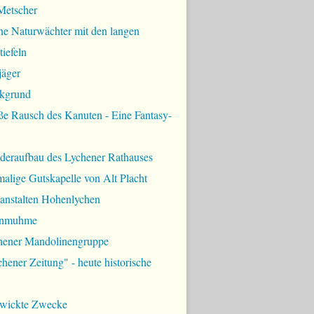
Metscher
ne Naturwächter mit den langen
iefeln
jäger
kgrund
ße Rausch des Kanuten - Eine Fantasy-
deraufbau des Lychener Rathauses
alige Gutskapelle von Alt Placht
lanstalten Hohenlychen
rnmuhme
hener Mandolinengruppe
hener Zeitung" - heute historische
zwickte Zwecke