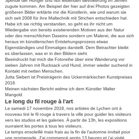
Spende der Hunger und Not leidenden Bevölkerung im Jemen
zugute kommen. Am Beispiel der hier auf drei Photos gezeigten
größeren Bilder erklärte mir die Künstlerin, wie und warum sie
sich seit 2008 für ihre Maltechnik mit Strichen entschieden hat.
Habe ich sie richtig verstanden, so geht es ihr nicht um
Wiedergabe von bereits existierenden Motiven aus der Natur
oder des menschlichen Daseins sondern um Malerei, die aus sich
heraus im künstlerischen Entstehungsprozess etwas
Eigenständiges und Einmaliges darstellt. Dem Betrachter bleibt
es überlassen, was er in den Bildern sieht.
Beeindruckt hat mich die Fotoreihe über eine Wanderung vor
sieben Jahren mit Rucksack und Hund, immer wieder suchend in
Kontakt mit netten Menschen.
Jutta Siebert ist Preisträgerin des Uckermärkischen Kunstpreises
2018.
Meinen nächsten Bericht widme ich dem Künstler Walter
Mangold.
Le long du fil rouge à l'art
Le samedi 17 novembre 2018, nos artistes de Lychen ont à
nouveau tiré le fil rouge à travers la ville pour guider les visiteurs
vers les studios et les galeries. À partir de 13h, les expositions
ouvraient les portes à tous les visiteurs.
Le temps ensoleillé mais frais au la fin de l'automne invitait pour
une promenade. J'ai commencé après 13 heures et j'ai visité