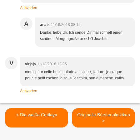
Antworten
A
anais
11/19/2018 08:12
Danke, liebe Uli. Ich sende Dir mal schnell einen
schönen Morgengruß.<br /> LG Joachim
V
virjaja
11/18/2018 12:35
merci pour cette belle balade artistique, j'adore! je craque
pour le petit cochon. bisous Joachim, bon dimanche. cathy
Antworten
< Die weiße Cattleya
Originelle Bürstenplastiken
>