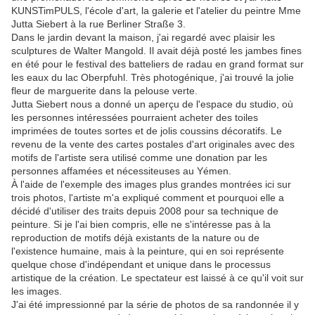
KUNSTimPULS, l'école d'art, la galerie et l'atelier du peintre Mme
Jutta Siebert à la rue Berliner Straße 3.
Dans le jardin devant la maison, j'ai regardé avec plaisir les
sculptures de Walter Mangold. Il avait déjà posté les jambes fines
en été pour le festival des batteliers de radau en grand format sur
les eaux du lac Oberpfuhl. Très photogénique, j'ai trouvé la jolie
fleur de marguerite dans la pelouse verte.
Jutta Siebert nous a donné un aperçu de l'espace du studio, où
les personnes intéressées pourraient acheter des toiles
imprimées de toutes sortes et de jolis coussins décoratifs. Le
revenu de la vente des cartes postales d'art originales avec des
motifs de l'artiste sera utilisé comme une donation par les
personnes affamées et nécessiteuses au Yémen.
À l'aide de l'exemple des images plus grandes montrées ici sur
trois photos, l'artiste m'a expliqué comment et pourquoi elle a
décidé d'utiliser des traits depuis 2008 pour sa technique de
peinture. Si je l'ai bien compris, elle ne s'intéresse pas à la
reproduction de motifs déjà existants de la nature ou de
l'existence humaine, mais à la peinture, qui en soi représente
quelque chose d'indépendant et unique dans le processus
artistique de la création. Le spectateur est laissé à ce qu'il voit sur
les images.
J'ai été impressionné par la série de photos de sa randonnée il y