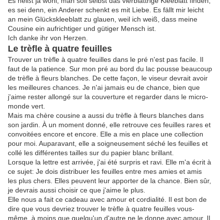
Es heißt ja wohl, man soll selbst das vierblättrige Kleeblatt finden,
es sei denn, ein Anderer schenkt es mit Liebe. Es fällt mir leicht
an mein Glückskleeblatt zu glauen, weil ich weiß, dass meine
Cousine ein aufrichtiger und gütiger Mensch ist.
Ich danke ihr von Herzen.
Le trèfle à quatre feuilles
Trouver un trèfle à quatre feuilles dans le pré n'est pas facile. Il
faut de la patience. Sur mon pré au bord du lac pousse beaucoup
de trèfle à fleurs blanches. De cette façon, le viseur devrait avoir
les meilleures chances. Je n'ai jamais eu de chance, bien que
j'aime rester allongé sur la couverture et regarder dans le micro-
monde vert.
Mais ma chère cousine a aussi du trèfle à fleurs blanches dans
son jardin. À un moment donné, elle retrouve ces feuilles rares et
convoitées encore et encore. Elle a mis en place une collection
pour moi. Auparavant, elle a soigneusement séché les feuilles et
collé les différentes tailles sur du papier blanc brillant.
Lorsque la lettre est arrivée, j'ai été surpris et ravi. Elle m'a écrit à
ce sujet: Je dois distribuer les feuilles entre mes amies et amis
les plus chers. Elles peuvent leur apporter de la chance. Bien sûr,
je devrais aussi choisir ce que j'aime le plus.
Elle nous a fait ce cadeau avec amour et cordialité. Il est bon de
dire que vous devriez trouver le trèfle à quatre feuilles vous-
même, à moins que quelqu'un d'autre ne le donne avec amour. Il