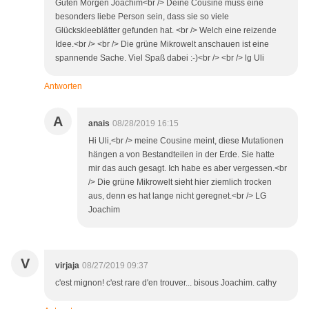
Guten Morgen Joachim<br /> Deine Cousine muss eine
besonders liebe Person sein, dass sie so viele
Glückskleeblätter gefunden hat. <br /> Welch eine reizende
Idee.<br /> <br /> Die grüne Mikrowelt anschauen ist eine
spannende Sache. Viel Spaß dabei :-)<br /> <br /> lg Uli
Antworten
A
anais
08/28/2019 16:15
Hi Uli,<br /> meine Cousine meint, diese Mutationen
hängen a von Bestandteilen in der Erde. Sie hatte
mir das auch gesagt. Ich habe es aber vergessen.<br
/> Die grüne Mikrowelt sieht hier ziemlich trocken
aus, denn es hat lange nicht geregnet.<br /> LG
Joachim
V
virjaja
08/27/2019 09:37
c'est mignon! c'est rare d'en trouver... bisous Joachim. cathy