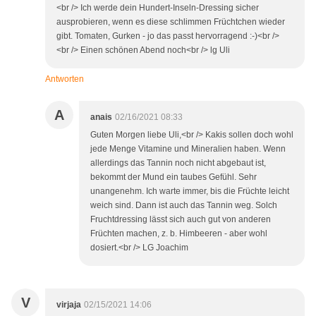
<br /> Ich werde dein Hundert-Inseln-Dressing sicher
ausprobieren, wenn es diese schlimmen Früchtchen wieder
gibt. Tomaten, Gurken - jo das passt hervorragend :-)<br />
<br /> Einen schönen Abend noch<br /> lg Uli
Antworten
A
anais
02/16/2021 08:33
Guten Morgen liebe Uli,<br /> Kakis sollen doch wohl
jede Menge Vitamine und Mineralien haben. Wenn
allerdings das Tannin noch nicht abgebaut ist,
bekommt der Mund ein taubes Gefühl. Sehr
unangenehm. Ich warte immer, bis die Früchte leicht
weich sind. Dann ist auch das Tannin weg. Solch
Fruchtdressing lässt sich auch gut von anderen
Früchten machen, z. b. Himbeeren - aber wohl
dosiert.<br /> LG Joachim
V
virjaja
02/15/2021 14:06