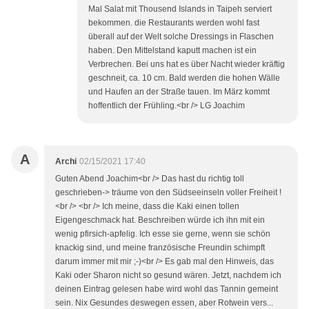
Mal Salat mit Thousend Islands in Taipeh serviert
bekommen. die Restaurants werden wohl fast
überall auf der Welt solche Dressings in Flaschen
haben. Den Mittelstand kaputt machen ist ein
Verbrechen. Bei uns hat es über Nacht wieder kräftig
geschneit, ca. 10 cm. Bald werden die hohen Wälle
und Haufen an der Straße tauen. Im März kommt
hoffentlich der Frühling.<br /> LG Joachim
A
Archi
02/15/2021 17:40
Guten Abend Joachim<br /> Das hast du richtig toll
geschrieben-> träume von den Südseeinseln voller Freiheit !
<br /> <br /> Ich meine, dass die Kaki einen tollen
Eigengeschmack hat. Beschreiben würde ich ihn mit ein
wenig pfirsich-apfelig. Ich esse sie gerne, wenn sie schön
knackig sind, und meine französische Freundin schimpft
darum immer mit mir ;-)<br /> Es gab mal den Hinweis, das
Kaki oder Sharon nicht so gesund wären. Jetzt, nachdem ich
deinen Eintrag gelesen habe wird wohl das Tannin gemeint
sein. Nix Gesundes deswegen essen, aber Rotwein vers...