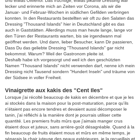
und etwas Olivenöl. Das fruchtige, etwas pikante Dressing war
lecker und erinnerte mich an Zeiten vor Corona, als wir die
Januar- und Februar-Wochen in südlichen Gefilden verbringen
konnten. In den Restaurants bestellten wir oft zu den Salaten das
Dressing "Thousand Islands" hier in Deutschland gibt es das
auch in Gaststätten. Allerdings muss man heute lange, lange vor
den Türen der Restaurants warten, bis sie irgendwann mal
geöffnet werden. Und dann, lieber Besucher, kann Dir passieren,
Dass Du das geliebte Dressing "Thousand Islands" gar nicht
bekommst. Warum? Weil der Gastronom pleite ist.
Deshalb habe ich vorgesorgt und weil ich den geschützten
Namen "Thousand Islands" nicht verwenden darf, nenne ich mein
Dressing nicht Tausend sondern "Hundert Inseln" und träume von
der Südsee in voller Freiheit.
Vinaigrette
au
x kakis des "Cent Iles"
Lorsque j'ai récolté beaucoup de kakis en décembre et que je les
ai stockés dans la maison pour la post-maturation, parce qu'ils
n'étaient pas encore tendres et devaient aussi décomposer le
tanin, j'ai réfléchi à la manière dont je pourrais utiliser cette
quantité. Les premiers fruits mûrs que j'aimais manger crus
étaient doux et juteux, sans arrière-goût désagréable. Quand à la
fin beaucoup de fruits étaient mous et mûrs en même temps, je
séparais la chair juteuse des peaux extérieures, je la recueillais et