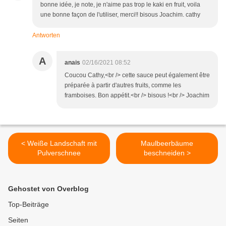
bonne idée, je note, je n'aime pas trop le kaki en fruit, voila
une bonne façon de l'utiliser, merci!! bisous Joachim. cathy
Antworten
A
anais
02/16/2021 08:52
Coucou Cathy,<br /> cette sauce peut également être
préparée à partir d'autres fruits, comme les
framboises. Bon appétit.<br /> bisous !<br /> Joachim
< Weiße Landschaft mit
Maulbeerbäume
Pulverschnee
beschneiden >
Gehostet von Overblog
Top-Beiträge
Seiten