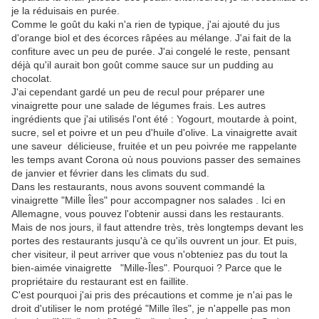
je la réduisais en purée.
Comme le goût du kaki n'a rien de typique, j'ai ajouté du jus
d'orange biol et des écorces râpées au mélange. J'ai fait de la
confiture avec un peu de purée. J'ai congelé le reste, pensant
déjà qu'il aurait bon goût comme sauce sur un pudding au
chocolat.
J'ai cependant gardé un peu de recul pour préparer une
vinaigrette pour une salade de légumes frais. Les autres
ingrédients que j'ai utilisés l'ont été : Yogourt, moutarde à point,
sucre, sel et poivre et un peu d'huile d'olive. La vinaigrette avait
une saveur délicieuse, fruitée et un peu poivrée me rappelante
les temps avant Corona où nous pouvions passer des semaines
de janvier et février dans les climats du sud.
Dans les restaurants, nous avons souvent commandé la
vinaigrette "Mille Îles" pour accompagner nos salades . Ici en
Allemagne, vous pouvez l'obtenir aussi dans les restaurants.
Mais de nos jours, il faut attendre très, très longtemps devant les
portes des restaurants jusqu'à ce qu'ils ouvrent un jour. Et puis,
cher visiteur, il peut arriver que vous n'obteniez pas du tout la
bien-aimée vinaigrette "Mille-Îles". Pourquoi ? Parce que le
propriétaire du restaurant est en faillite.
C'est pourquoi j'ai pris des précautions et comme je n'ai pas le
droit d'utiliser le nom protégé "Mille îles", je n'appelle pas mon