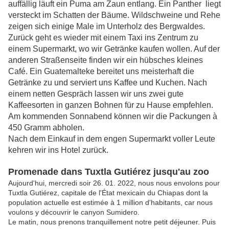
auffällig läuft ein Puma am Zaun entlang. Ein Panther liegt
versteckt im Schatten der Bäume. Wildschweine und Rehe
zeigen sich einige Male im Unterholz des Bergwaldes.
Zurück geht es wieder mit einem Taxi ins Zentrum zu
einem Supermarkt, wo wir Getränke kaufen wollen. Auf der
anderen Straßenseite finden wir ein hübsches kleines
Café. Ein Guatemalteke bereitet uns meisterhaft die
Getränke zu und serviert uns Kaffee und Kuchen. Nach
einem netten Gespräch lassen wir uns zwei gute
Kaffeesorten in ganzen Bohnen für zu Hause empfehlen.
Am kommenden Sonnabend können wir die Packungen à
450 Gramm abholen.
Nach dem Einkauf in dem engen Supermarkt voller Leute
kehren wir ins Hotel zurück.
Promenade dans Tuxtla Gutiérez jusqu'au zoo
Aujourd'hui, mercredi soir 26. 01. 2022, nous nous envolons pour
Tuxtla Gutiérez, capitale de l'État mexicain du Chiapas dont la
population actuelle est estimée à 1 million d'habitants, car nous
voulons y découvrir le canyon Sumidero.
Le matin, nous prenons tranquillement notre petit déjeuner. Puis