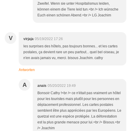
Zweifel. Wenn sie unter Hospitalismus leiden,
können einem die Tiere leid tun.<br /> Ich wünsche
Euch einen schönen Abend.<br /> LG Joachim
V
virjaja
05/19/2022 17:26
les surprises des hôtels, pas toujours bonnes... et les cartes
postales, ça devient rare un peu partout... quel bel oiseau, je
n'en avais jamais vu, merci. bisous Joachim. cathy
Antworten
A
anais
05/20/2022 19:49
Bonsoir Cathy !<br /> ce n'était pas vraiment un hôtel
pour les touristes mais plutôt pour les personnes en
déplacement professionnel. Les cartes postales
semblent être plus appréciées par les Européens. Le
quetzal est une espèce protégée. La déforestation
est la plus grande menace pour lui.<br /> Bisous.<br
/> Joachim