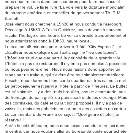
nous nous retirons dans nos chambres pour faire nos sacs et
préparer le vol. Je lis le livre "La voie vers la dictature mondiale"
du stratège américain et conseiller du gouvernement Th. P. M.
Barnett.
José vient nous chercher à 15h30 et nous conduit à l'aéroport.
Décollage à 18h30. A Tuxtla Guitiérez, nous devons à nouveau
reculer l'horloge d'une heure. Le vol se déroule tranquillement et
nous atterrissons donc à 19h30, heure locale.
Le taxi met 45 minutes pour arriver à l'hôtel "City Express". Le
chauffeur nous explique que Tuxtla signifie "lieu des lapins".
L'hôtel est situé quelque part à la périphérie de la grande ville.
L'hôtel n'a pas de restaurant. Il n'y en a pas non plus à proximité
où nous pourrions dîner. Nous nous faisons donc apporter un
repas par un traiteur, qui s'avère être tout simplement médiocre.
Ensuite, nous dormons bien, car le quartier est très calme la nuit.
Le petit-déjeuner est servi à l'hôtel à partir de 7 heures. Le buffet
est très simple. Il y a des œufs brouillés, pas de charcuterie, pas
de fromage, du pain grillé, du pain sucré et du jus d'orange. Mais
des cornflakes, du café et du lait sont proposés. Il n'y a pas de
vaisselle, mais des gobelets en carton et des assiettes en carton.
Le commentaire de Frank à ce sujet : "Quel genre d'hôtel j'ai
réservé ! !".
Après le petit-déjeuner, nous nous faisons conduire en taxi dans
le centre, car nous voulons aller au bureau de poste pour acheter