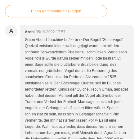
Einen Kommentar hinzufügen
A
Archi
05/19/2022 17:57
Guten Abend Joachim<br /> <br /> Der Begriff 'Göttervogel'
Quetzal entstand leider, weil er gejagt wurde um mit den
schönen Schwanzfedern Priester zu schmücken. Wer diesen
Vogel tötete wurde darum selber mit den Tode bestraft. Lt
einer Sage sollte die blutfarbene Brustbekleidung, des
vormals nur grünlichen Vogel durch die Eroberung des
spanischen Conquistador Pedro de Alvarado um 1525
entstanden sein. Der Göttervogel Quetzal soll im Blut des
ermordeten letzten Königs der Quiché, Tecun Uman, gebadet
haben. Seit diesem Moment gilt der Vogel als Symbol der
Trauer und Verlust der Freiheit. Man sagte, dass sich jeder
Vogel in der Gefangenschaft selber töten würde. Später
schien klar zu sein, dass sich in Gefangenschaft ein Pilz
vermehrte, der ihn hat sterben lassen.<br /> Es ist eine
Legende. Wahr ist dazu leider, dass dieses Tier um seinen
Lebensraum bangen muss, weil Mensch durch Agrarflächen