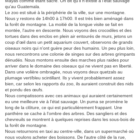
Mayas comme étant sacré. On dit qu'il n'existe à l'état sauvage
qu'au Guatemala.
Le zoo est situé à la périphérie de la ville, sur une montagne.
Nous y restons de 14h00 à 17h00. Il est très bien aménagé dans
la forêt de montagne. La moitié de la longue visite se fait en
montée, l'autre en descente. Nous voyons des crocodiles et des
tortues dans des enclos en plein air entourés de murs, jetons un
coup d'œil dans un petit aquarium couvert, observons de grands
oiseaux noirs qui n'ont guère peur des humains. Un peu plus loin,
nous rencontrons une colonie de singes sur des arbres grimpants
dénudés. Nous montons ensuite des marches plus raides pour
arriver dans le domaine des oiseaux qui ne vivent pas en liberté.
Dans une volière ombragée, nous voyons deux quetzals au
plumage vert/bleu scintillant. Ils y vivent probablement assez
bien, car selon les rapports du zoo, ils auraient construit des nids
et pondu des œufs.
Nous compatissons avec ces animaux qui auraient certainement
eu une meilleure vie à l'état sauvage. Un puma se promène le
long de la clôture, ce qui est particulièrement frappant. Une
panthère se cache à l'ombre des arbres. Des sangliers et des
chevreuils se montrent à quelques reprises dans les sous-bois de
la forêt de montagne.
Nous retournons en taxi au centre-ville, dans un supermarché où
nous voulons acheter des boissons. De l'autre côté de la rue,