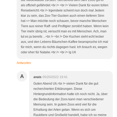
die Nebelwälder zerstört. Seit bereits dem Jahr 2000 gilt er
als offiziell gefährdet.<br /> <br /> Vielen Dank für euren tollen
Reisebericht.<br /> Irgendwie scheint nun doch mal Jedem
klar zu sein, das Zoo-Tier-Gucken auch einen tieferen Sinn
hat => Man möchte noch schauen, bevor manche Menschen
Tiere aus reiner Raff- und Profitgier zerstört haben. Wenn kein
Tier mehr übrig ist, versucht man es mit Menschen. Ach, man
tut es ja bereits ...<br /> <br /> Der Kuchen sieht echt lecker
aus, und den Lebens-Bäumchen-Kaffee beanspruche ich mal
für mich, wenn du nichts dagegen hast. Ich brauch es, wegen
oder eher für Natalie.<br /> <br /> lg Uli
Antworten
A
anais
05/20/2022 19:41
Guten Abend Uli,<br /> vielen Dank für die gut
recherchierten Erklärungen. Diese
Hintergrundinformation hatte ich noch nicht. Ja, über
die Bedeutung der Zoos kann man verschiedener
Meinung sein. In gutem Zoos wird viel für die
Erhaltung der Arten getan. Wenn es sich um
Raubtiere und Großwild handelt, habe ich so meine