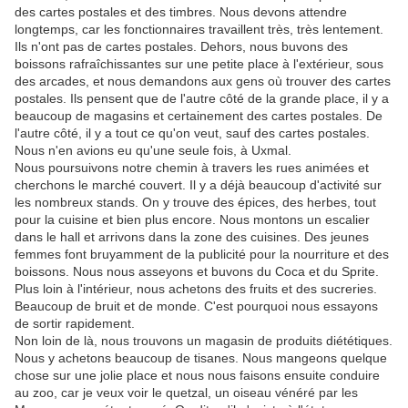
des cartes postales et des timbres. Nous devons attendre
longtemps, car les fonctionnaires travaillent très, très lentement.
Ils n'ont pas de cartes postales. Dehors, nous buvons des
boissons rafraîchissantes sur une petite place à l'extérieur, sous
des arcades, et nous demandons aux gens où trouver des cartes
postales. Ils pensent que de l'autre côté de la grande place, il y a
beaucoup de magasins et certainement des cartes postales. De
l'autre côté, il y a tout ce qu'on veut, sauf des cartes postales.
Nous n'en avions eu qu'une seule fois, à Uxmal.
Nous poursuivons notre chemin à travers les rues animées et
cherchons le marché couvert. Il y a déjà beaucoup d'activité sur
les nombreux stands. On y trouve des épices, des herbes, tout
pour la cuisine et bien plus encore. Nous montons un escalier
dans le hall et arrivons dans la zone des cuisines. Des jeunes
femmes font bruyamment de la publicité pour la nourriture et des
boissons. Nous nous asseyons et buvons du Coca et du Sprite.
Plus loin à l'intérieur, nous achetons des fruits et des sucreries.
Beaucoup de bruit et de monde. C'est pourquoi nous essayons
de sortir rapidement.
Non loin de là, nous trouvons un magasin de produits diététiques.
Nous y achetons beaucoup de tisanes. Nous mangeons quelque
chose sur une jolie place et nous nous faisons ensuite conduire
au zoo, car je veux voir le quetzal, un oiseau vénéré par les