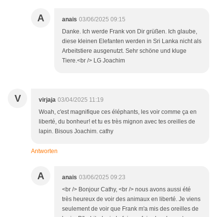
A
anais
03/06/2025 09:15
Danke. Ich werde Frank von Dir grüßen. Ich glaube,
diese kleinen Elefanten werden in Sri Lanka nicht als
Arbeitstiere ausgenutzt. Sehr schöne und kluge
Tiere.<br /> LG Joachim
V
virjaja
03/04/2025 11:19
Woah, c'est magnifique ces éléphants, les voir comme ça en
liberté, du bonheur! et tu es très mignon avec tes oreilles de
lapin. Bisous Joachim. cathy
Antworten
A
anais
03/06/2025 09:23
<br /> Bonjour Cathy, <br /> nous avons aussi été
très heureux de voir des animaux en liberté. Je viens
seulement de voir que Frank m'a mis des oreilles de