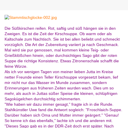
Die Süßkirschen reifen. Rot, saftig und süß hängen sie in den
Zweigen. Es ist die Zeit der Kirschsuppe. Ob warm oder als
Kaltschale zum Nachtisch. Sie ist bei allen beliebt und schmeckt
vorzüglich. Die Art der Zubereitung variiert ja nach Geschmack.
Mal wird sie pur genossen, mal kommen kleine Teig- oder
Grießklößchen hinein, oder durchsichtiges Sago gibt der roten
Suppe die richtige Konsistenz. Etwas Zitronenschale schafft die
feine Würze.
Als ich vor wenigen Tagen von meiner lieben Jutta im Kreise
netter Freunde einen Teller Kirschsuppe vorgesetzt bekam, lief
mir nicht nur das Wasser im Munde zusammen, sondern
Erinnerungen aus früheren Zeiten wurden wach. Dies um so
mehr, als auch in Juttas süßer Speise die kleinen, schlüpfrigen
Sagokügelchen durchsichtig schimmerten.
"Wie haben wir dazu immer gesagt," fragte ich in die Runde.
Stahlkünstler Uwe fand die Antwort sogleich: "Froschlaich-Suppe.
Darüber haben sich Oma und Mutter immer geärgert." "Genau!
So kenne ich das ebenfalls," lachte ich und die anderen mit.
"Dieses Sago gab es in der DDR-Zeit doch erst später. Nach