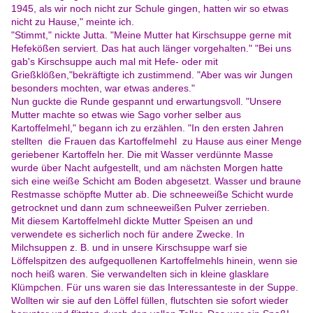
1945, als wir noch nicht zur Schule gingen, hatten wir so etwas
nicht zu Hause," meinte ich.
"Stimmt," nickte Jutta. "Meine Mutter hat Kirschsuppe gerne mit
Hefekößen serviert. Das hat auch länger vorgehalten." "Bei uns
gab's Kirschsuppe auch mal mit Hefe- oder mit
Grießklößen,"bekräftigte ich zustimmend. "Aber was wir Jungen
besonders mochten, war etwas anderes."
Nun guckte die Runde gespannt und erwartungsvoll. "Unsere
Mutter machte so etwas wie Sago vorher selber aus
Kartoffelmehl," begann ich zu erzählen. "In den ersten Jahren
stellten die Frauen das Kartoffelmehl zu Hause aus einer Menge
geriebener Kartoffeln her. Die mit Wasser verdünnte Masse
wurde über Nacht aufgestellt, und am nächsten Morgen hatte
sich eine weiße Schicht am Boden abgesetzt. Wasser und braune
Restmasse schöpfte Mutter ab. Die schneeweiße Schicht wurde
getrocknet und dann zum schneeweißen Pulver zerrieben.
Mit diesem Kartoffelmehl dickte Mutter Speisen an und
verwendete es sicherlich noch für andere Zwecke. In
Milchsuppen z. B. und in unsere Kirschsuppe warf sie
Löffelspitzen des aufgequollenen Kartoffelmehls hinein, wenn sie
noch heiß waren. Sie verwandelten sich in kleine glasklare
Klümpchen. Für uns waren sie das Interessanteste in der Suppe.
Wollten wir sie auf den Löffel füllen, flutschten sie sofort wieder