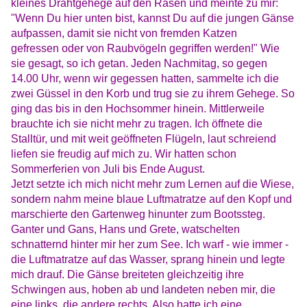
kleines Drahtgehege auf den Rasen und meinte zu mir:
"Wenn Du hier unten bist, kannst Du auf die jungen Gänse
aufpassen, damit sie nicht von fremden Katzen
gefressen oder von Raubvögeln gegriffen werden!" Wie
sie gesagt, so ich getan. Jeden Nachmitag, so gegen
14.00 Uhr, wenn wir gegessen hatten, sammelte ich die
zwei Güssel in den Korb und trug sie zu ihrem Gehege. So
ging das bis in den Hochsommer hinein. Mittlerweile
brauchte ich sie nicht mehr zu tragen. Ich öffnete die
Stalltür, und mit weit geöffneten Flügeln, laut schreiend
liefen sie freudig auf mich zu. Wir hatten schon
Sommerferien von Juli bis Ende August.
Jetzt setzte ich mich nicht mehr zum Lernen auf die Wiese,
sondern nahm meine blaue Luftmatratze auf den Kopf und
marschierte den Gartenweg hinunter zum Bootssteg.
Ganter und Gans, Hans und Grete, watschelten
schnatternd hinter mir her zum See. Ich warf - wie immer -
die Luftmatratze auf das Wasser, sprang hinein und legte
mich drauf. Die Gänse breiteten gleichzeitig ihre
Schwingen aus, hoben ab und landeten neben mir, die
eine links, die andere rechts. Also hatte ich eine