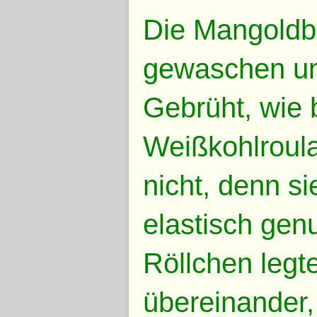
Die Mangoldbl
gewaschen und
Gebrüht, wie 
Weißkohlroula
nicht, denn si
elastisch gen
Röllchen legte
übereinander, 