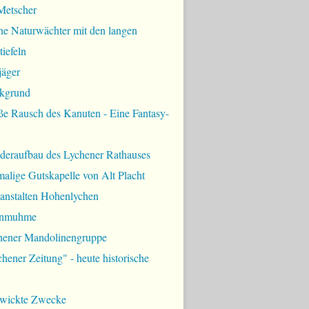
Metscher
ne Naturwächter mit den langen
iefeln
jäger
kgrund
ße Rausch des Kanuten - Eine Fantasy-
deraufbau des Lychener Rathauses
alige Gutskapelle von Alt Placht
lanstalten Hohenlychen
rnmuhme
hener Mandolinengruppe
hener Zeitung" - heute historische
zwickte Zwecke