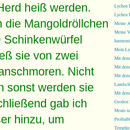
Herd heiß werden.
Lychen 
Lychen 
h die Mangoldröllchen
Meine A
Meine Vi
te Schinkenwürfel
harmoni
Mein Ly
ieß sie von zwei
Mit dem
Mit dem
 anschmoren. Nicht
Mit dem 
n sonst werden sie
Landsch
Mit dem
hließend gab ich
Großen 
Moais na
r hinzu, um
Profita
Templin