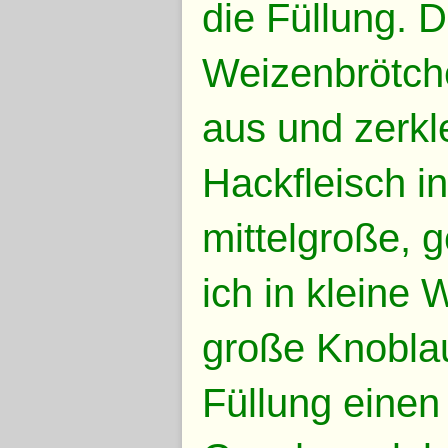
die Füllung. 
Weizenbrötche
aus und zerkl
Hackfleisch i
mittelgroße, g
ich in kleine 
große Knoblau
Füllung einen 