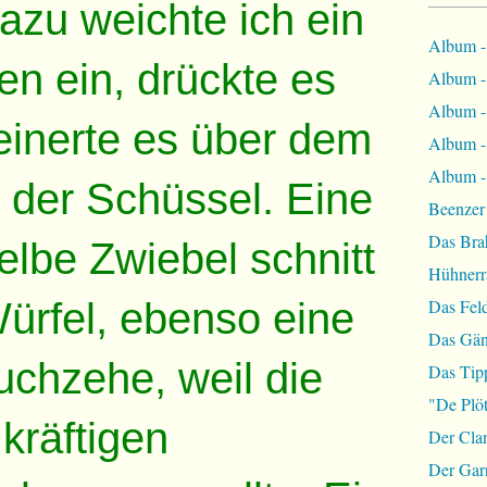
Dazu weichte ich ein
Album -
n ein, drückte es
Album - 
Album - 
einerte es über dem
Album -
Album - 
n der Schüssel. Eine
Beenzer
Das Bra
elbe Zwiebel schnitt
Hühnerr
Würfel, ebenso eine
Das Fel
Das Gän
chzehe, weil die
Das Tip
"De Plöt
kräftigen
Der Cla
Der Garn