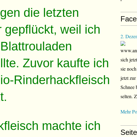
gen die letzten
Face
 gepflückt, weil ich
2. Deze
 Blattrouladen
www.ana
lte. Zuvor kaufte ich
sich jet
sie noch
o-Rinderhackfleisch
jetzt zu
Schnee b
t.
selten. 
Mehr Po
fleisch machte ich
Seit