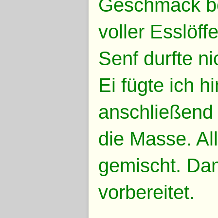
Geschmack be
voller Esslöff
Senf durfte ni
Ei fügte ich h
anschließend 
die Masse. Al
gemischt. Dam
vorbereitet.