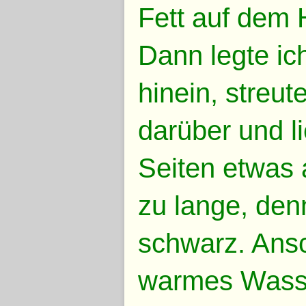
Fett auf dem 
Dann legte ic
hinein, streu
darüber und l
Seiten etwas
zu lange, den
schwarz. Ansc
warmes Wasse