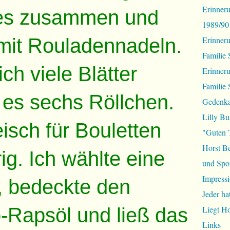
Erinneru
e es zusammen und
1989/90
 mit Rouladennadeln.
Erinner
Familie 
ich viele Blätter
Erinner
Familie 
 es sechs Röllchen.
Gedenka
Lilly Bu
isch für Bouletten
"Guten 
Horst B
ig. Ich wählte eine
und Spor
Impressi
, bedeckte den
Jeder ha
-Rapsöl und ließ das
Liegt H
Links