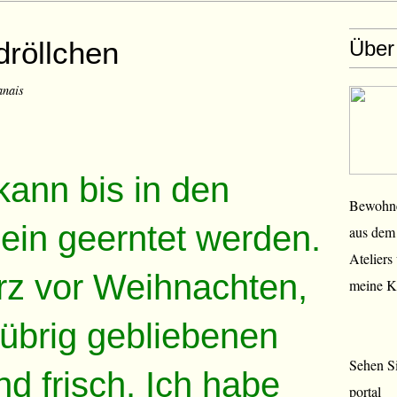
dröllchen
Über
anais
ann bis in den
Bewohner
ein geerntet werden.
aus dem 
Ateliers
urz vor Weihnachten,
meine K
 übrig gebliebenen
Sehen Si
nd frisch. Ich habe
portal