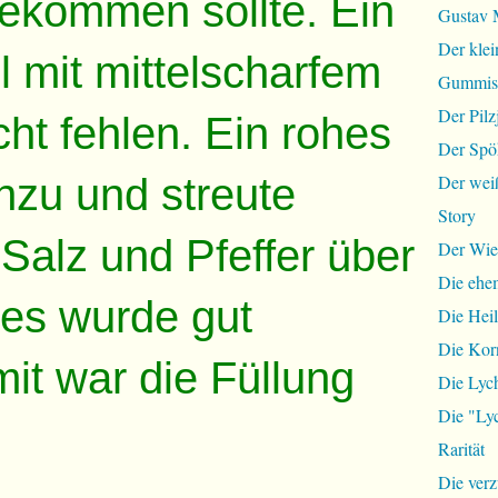
kommen sollte. Ein
Gustav 
Der klei
el mit mittelscharfem
Gummist
Der Pilz
cht fehlen. Ein rohes
Der Spö
inzu und streute
Der wei
Story
Salz und Pfeffer über
Der Wie
Die ehem
les wurde gut
Die Hei
Die Ko
it war die Füllung
Die Lyc
Die "Lyc
Rarität
Die ver