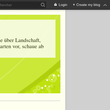
Login
+
Create my blog
be über Landschaft,
arten vor, schaue ab