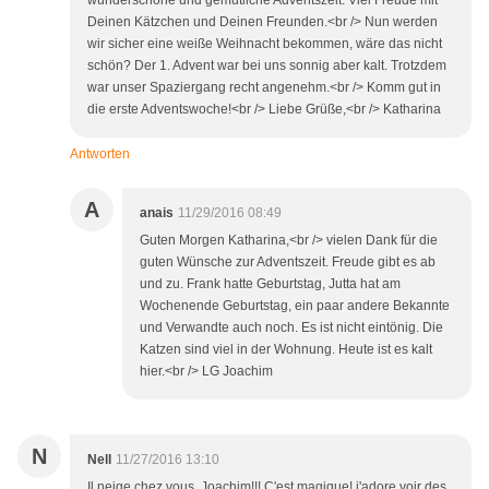
wunderschöne und gemütliche Adventszeit. Viel Freude mit
Deinen Kätzchen und Deinen Freunden.<br /> Nun werden
wir sicher eine weiße Weihnacht bekommen, wäre das nicht
schön? Der 1. Advent war bei uns sonnig aber kalt. Trotzdem
war unser Spaziergang recht angenehm.<br /> Komm gut in
die erste Adventswoche!<br /> Liebe Grüße,<br /> Katharina
Antworten
A
anais
11/29/2016 08:49
Guten Morgen Katharina,<br /> vielen Dank für die
guten Wünsche zur Adventszeit. Freude gibt es ab
und zu. Frank hatte Geburtstag, Jutta hat am
Wochenende Geburtstag, ein paar andere Bekannte
und Verwandte auch noch. Es ist nicht eintönig. Die
Katzen sind viel in der Wohnung. Heute ist es kalt
hier.<br /> LG Joachim
N
Nell
11/27/2016 13:10
Il neige chez vous, Joachim!!! C'est magique! j'adore voir des