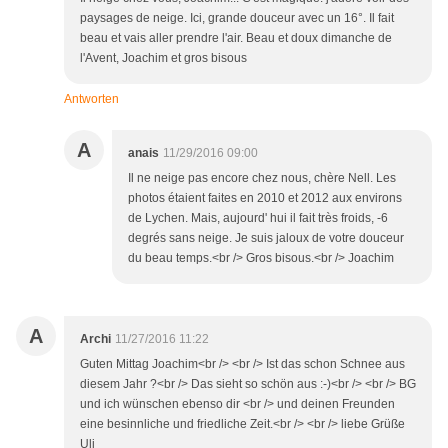
paysages de neige. Ici, grande douceur avec un 16°. Il fait
beau et vais aller prendre l'air. Beau et doux dimanche de
l'Avent, Joachim et gros bisous
Antworten
A
anais
11/29/2016 09:00
Il ne neige pas encore chez nous, chère Nell. Les
photos étaient faites en 2010 et 2012 aux environs
de Lychen. Mais, aujourd' hui il fait très froids, -6
degrés sans neige. Je suis jaloux de votre douceur
du beau temps.<br /> Gros bisous.<br /> Joachim
A
Archi
11/27/2016 11:22
Guten Mittag Joachim<br /> <br /> Ist das schon Schnee aus
diesem Jahr ?<br /> Das sieht so schön aus :-)<br /> <br /> BG
und ich wünschen ebenso dir <br /> und deinen Freunden
eine besinnliche und friedliche Zeit.<br /> <br /> liebe Grüße
Uli