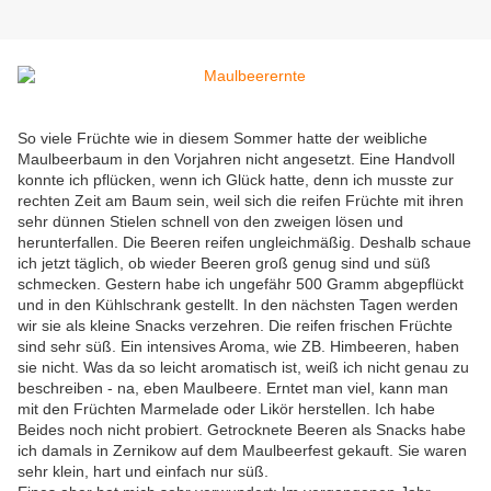
So viele Früchte wie in diesem Sommer hatte der weibliche
Maulbeerbaum in den Vorjahren nicht angesetzt. Eine Handvoll
konnte ich pflücken, wenn ich Glück hatte, denn ich musste zur
rechten Zeit am Baum sein, weil sich die reifen Früchte mit ihren
sehr dünnen Stielen schnell von den zweigen lösen und
herunterfallen. Die Beeren reifen ungleichmäßig. Deshalb schaue
ich jetzt täglich, ob wieder Beeren groß genug sind und süß
schmecken. Gestern habe ich ungefähr 500 Gramm abgepflückt
und in den Kühlschrank gestellt. In den nächsten Tagen werden
wir sie als kleine Snacks verzehren. Die reifen frischen Früchte
sind sehr süß. Ein intensives Aroma, wie ZB. Himbeeren, haben
sie nicht. Was da so leicht aromatisch ist, weiß ich nicht genau zu
beschreiben - na, eben Maulbeere. Erntet man viel, kann man
mit den Früchten Marmelade oder Likör herstellen. Ich habe
Beides noch nicht probiert. Getrocknete Beeren als Snacks habe
ich damals in Zernikow auf dem Maulbeerfest gekauft. Sie waren
sehr klein, hart und einfach nur süß.