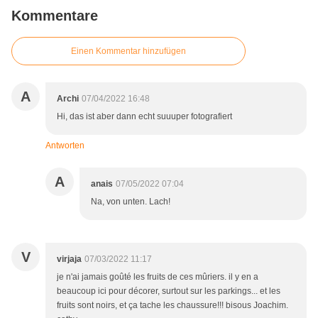
Kommentare
Einen Kommentar hinzufügen
A
Archi
07/04/2022 16:48
Hi, das ist aber dann echt suuuper fotografiert
Antworten
A
anais
07/05/2022 07:04
Na, von unten. Lach!
V
virjaja
07/03/2022 11:17
je n'ai jamais goûté les fruits de ces mûriers. il y en a
beaucoup ici pour décorer, surtout sur les parkings... et les
fruits sont noirs, et ça tache les chaussure!!! bisous Joachim.