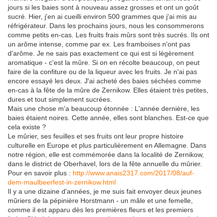
jours si les baies sont à nouveau assez grosses et ont un goût
sucré. Hier, j'en ai cueilli environ 500 grammes que j'ai mis au
réfrigérateur. Dans les prochains jours, nous les consommerons
comme petits en-cas. Les fruits frais mûrs sont très sucrés. Ils ont
un arôme intense, comme par ex. Les framboises n'ont pas
d'arôme. Je ne sais pas exactement ce qui est si légèrement
aromatique - c'est la mûre. Si on en récolte beaucoup, on peut
faire de la confiture ou de la liqueur avec les fruits. Je n'ai pas
encore essayé les deux. J'ai acheté des baies séchées comme
en-cas à la fête de la mûre de Zernikow. Elles étaient très petites,
dures et tout simplement sucrées.
Mais une chose m'a beaucoup étonnée : L'année dernière, les
baies étaient noires. Cette année, elles sont blanches. Est-ce que
cela existe ?
Le mûrier, ses feuilles et ses fruits ont leur propre histoire
culturelle en Europe et plus particulièrement en Allemagne. Dans
notre région, elle est commémorée dans la localité de Zernikow,
dans le district de Oberhavel, lors de la fête annuelle du mûrier.
Pour en savoir plus :
http://www.anais2317.com/2017/08/auf-
dem-maulbeerfest-in-zernikow.html
Il y a une dizaine d'années, je me suis fait envoyer deux jeunes
mûriers de la pépinière Horstmann - un mâle et une femelle,
comme il est apparu dès les premières fleurs et les premiers