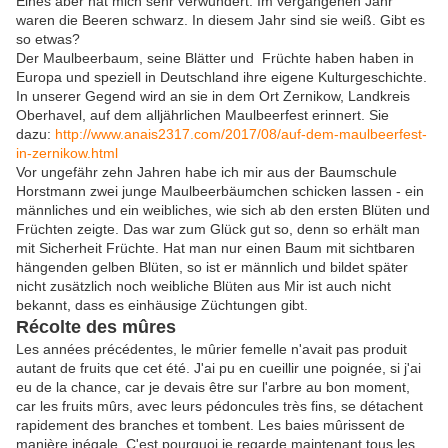
Eines aber hat mich sehr verwundert: Im vergangenen Jahr
waren die Beeren schwarz. In diesem Jahr sind sie weiß. Gibt es
so etwas?
Der Maulbeerbaum, seine Blätter und Früchte haben haben in
Europa und speziell in Deutschland ihre eigene Kulturgeschichte.
In unserer Gegend wird an sie in dem Ort Zernikow, Landkreis
Oberhavel, auf dem alljährlichen Maulbeerfest erinnert. Sie
dazu:
http://www.anais2317.com/2017/08/auf-dem-maulbeerfest-
in-zernikow.html
Vor ungefähr zehn Jahren habe ich mir aus der Baumschule
Horstmann zwei junge Maulbeerbäumchen schicken lassen - ein
männliches und ein weibliches, wie sich ab den ersten Blüten und
Früchten zeigte. Das war zum Glück gut so, denn so erhält man
mit Sicherheit Früchte. Hat man nur einen Baum mit sichtbaren
hängenden gelben Blüten, so ist er männlich und bildet später
nicht zusätzlich noch weibliche Blüten aus Mir ist auch nicht
bekannt, dass es einhäusige Züchtungen gibt.
Récolte des mûres
Les années précédentes, le mûrier femelle n'avait pas produit
autant de fruits que cet été. J'ai pu en cueillir une poignée, si j'ai
eu de la chance, car je devais être sur l'arbre au bon moment,
car les fruits mûrs, avec leurs pédoncules très fins, se détachent
rapidement des branches et tombent. Les baies mûrissent de
manière inégale. C'est pourquoi je regarde maintenant tous les