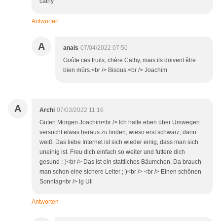
cathy
Antworten
A
anais
07/04/2022 07:50
Goûte ces fruits, chère Cathy, mais ils doivent être
bien mûrs.<br /> Bisous.<br /> Joachim
A
Archi
07/03/2022 11:16
Guten Morgen Joachim<br /> Ich hatte eben über Umwegen
versucht etwas heraus zu finden, wieso erst schwarz, dann
weiß. Das liebe Internet ist sich wieder einig, dass man sich
uneinig ist. Freu dich einfach so weiter und futtere dich
gesund :-)<br /> Das ist ein stattliches Bäumchen. Da brauch
man schon eine sichere Leiter ;-)<br /> <br /> Einen schönen
Sonntag<br /> lg Uli
Antworten