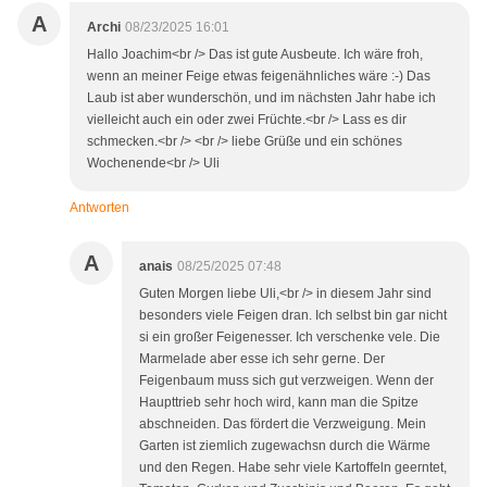
A
Archi
08/23/2025 16:01
Hallo Joachim<br /> Das ist gute Ausbeute. Ich wäre froh,
wenn an meiner Feige etwas feigenähnliches wäre :-) Das
Laub ist aber wunderschön, und im nächsten Jahr habe ich
vielleicht auch ein oder zwei Früchte.<br /> Lass es dir
schmecken.<br /> <br /> liebe Grüße und ein schönes
Wochenende<br /> Uli
Antworten
A
anais
08/25/2025 07:48
Guten Morgen liebe Uli,<br /> in diesem Jahr sind
besonders viele Feigen dran. Ich selbst bin gar nicht
si ein großer Feigenesser. Ich verschenke vele. Die
Marmelade aber esse ich sehr gerne. Der
Feigenbaum muss sich gut verzweigen. Wenn der
Haupttrieb sehr hoch wird, kann man die Spitze
abschneiden. Das fördert die Verzweigung. Mein
Garten ist ziemlich zugewachsn durch die Wärme
und den Regen. Habe sehr viele Kartoffeln geerntet,