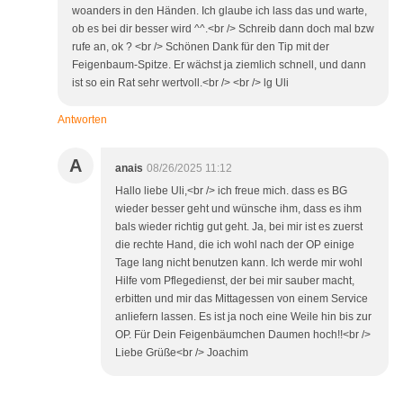
woanders in den Händen. Ich glaube ich lass das und warte,
ob es bei dir besser wird ^^.<br /> Schreib dann doch mal bzw
rufe an, ok ? <br /> Schönen Dank für den Tip mit der
Feigenbaum-Spitze. Er wächst ja ziemlich schnell, und dann
ist so ein Rat sehr wertvoll.<br /> <br /> lg Uli
Antworten
A
anais
08/26/2025 11:12
Hallo liebe Uli,<br /> ich freue mich. dass es BG
wieder besser geht und wünsche ihm, dass es ihm
bals wieder richtig gut geht. Ja, bei mir ist es zuerst
die rechte Hand, die ich wohl nach der OP einige
Tage lang nicht benutzen kann. Ich werde mir wohl
Hilfe vom Pflegedienst, der bei mir sauber macht,
erbitten und mir das Mittagessen von einem Service
anliefern lassen. Es ist ja noch eine Weile hin bis zur
OP. Für Dein Feigenbäumchen Daumen hoch!!<br />
Liebe Grüße<br /> Joachim