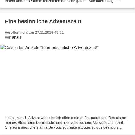
einem anderen Stamm leuchteten hübsche gelben Samtfußrüblinge
(Flammulina velutipes). Ich habe die Pilze geerntet und...
Eine besinnliche Adventszeit!
Veröffentlicht am 27.11.2016 09:21
Von
anais
Heute, zum 1. Advent wünsche ich allen meinen Freunden und Besuchern
meines Blogs eine besinnliche und friedvolle, schöne Vorweihnachtszeit.
Chères amies, chers amis. Je vous souhaite à toutes et tous des jours
heureux et des heures paisibles à méditer...