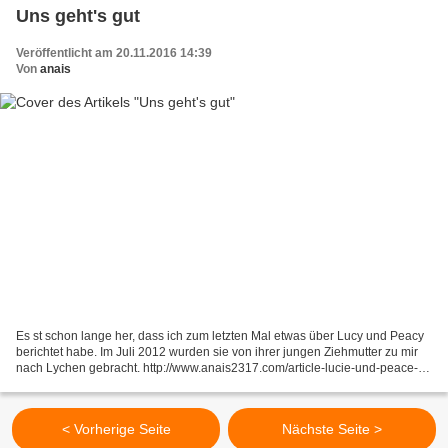
Uns geht's gut
Veröffentlicht am 20.11.2016 14:39
Von
anais
Es st schon lange her, dass ich zum letzten Mal etwas über Lucy und Peacy
berichtet habe. Im Juli 2012 wurden sie von ihrer jungen Ziehmutter zu mir
nach Lychen gebracht. http://www.anais2317.com/article-lucie-und-peace-
sind-da-108058653.html Ich habe...
< Vorherige Seite
Nächste Seite >